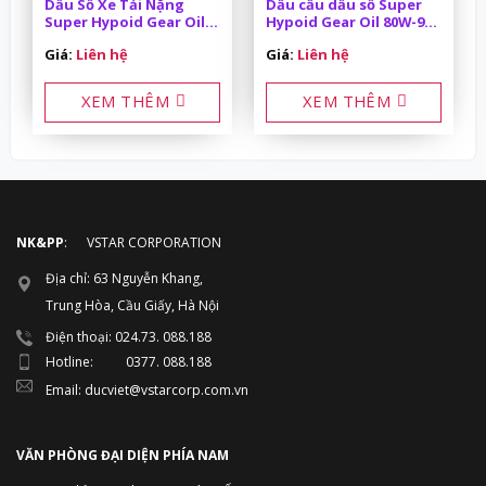
Dầu Số Xe Tải Nặng
Dầu cầu dầu số Super
Super Hypoid Gear Oil
Hypoid Gear Oil 80W-90
85W-140 API GL-5 200L
API GL-5 18L
Giá:
Liên hệ
Giá:
Liên hệ
XEM THÊM
XEM THÊM
NK&PP
: VSTAR CORPORATION
Địa chỉ: 63 Nguyễn Khang,
Trung Hòa, Cầu Giấy, Hà Nội
Điện thoại: 024.73. 088.188
Hotline: 0377. 088.188
Email: ducviet@vstarcorp.com.vn
VĂN PHÒNG ĐẠI DIỆN PHÍA NAM