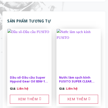
SẢN PHẨM TƯƠNG TỰ
Dầu số-Dầu cầu Super
Nước làm sạch kính
Hypoid Gear Oil 85W-140
FUSITO SUPER CLEAR
API GL-5 18L
VIEW 1000L/IBC
Giá:
Liên hệ
Giá:
Liên hệ
XEM THÊM
XEM THÊM