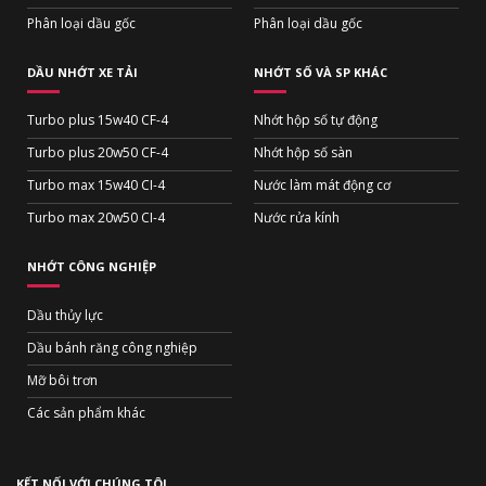
Phân loại dầu gốc
Phân loại dầu gốc
DẦU NHỚT XE TẢI
NHỚT SỐ VÀ SP KHÁC
Turbo plus 15w40 CF-4
Nhớt hộp số tự động
Turbo plus 20w50 CF-4
Nhớt hộp số sàn
Turbo max 15w40 CI-4
Nước làm mát động cơ
Turbo max 20w50 CI-4
Nước rửa kính
NHỚT CÔNG NGHIỆP
Dầu thủy lực
Dầu bánh răng công nghiệp
Mỡ bôi trơn
Các sản phẩm khác
KẾT NỐI VỚI CHÚNG TÔI