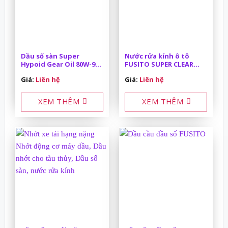
Dầu số sàn Super
Nước rửa kính ô tô
Hypoid Gear Oil 80W-90
FUSITO SUPER CLEAR
API GL-5 200L
VIEW 200L/phuy
Giá:
Liên hệ
Giá:
Liên hệ
XEM THÊM
XEM THÊM