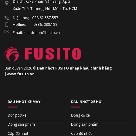
Địa chỉ: 6/7a Phạm Văn Sáng, Ấp 2,
Xuân Thới Thượng, Hóc Môn, Tp. HCM
Điện thoại: 028.62.557.557
Hotline: 0336. 088.188
Email: kinhdoanh@fusito.vn
Bản quyền 2026 ©
Dầu nhớt FUSITO nhập khẩu chính hãng
|www.fusito.vn
DẦU NHỚT XE MÁY
DẦU NHỚT XE HƠI
Động cơ xe
Động cơ xe
Dòng sản phẩm
Dòng sản phẩm
Cấp độ nhớt
Cấp độ nhớt