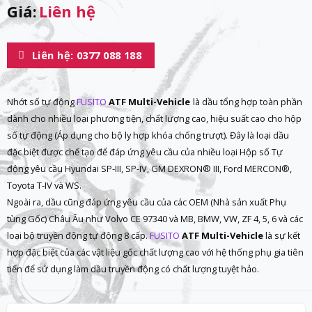
Giá:
Liên hệ
Liên hệ: 0377 088 188
Nhớt số tự động
FUSITO
ATF Multi-Vehicle
là dầu tổng hợp toàn phần
dành cho nhiều loại phương tiện, chất lượng cao, hiệu suất cao cho hộp
số tự động (Áp dụng cho bộ ly hợp khóa chống trượt). Đây là loại dầu
đặc biệt được chế tạo để đáp ứng yêu cầu của nhiều loại Hộp số Tự
động yêu cầu Hyundai SP-III, SP-IV, GM DEXRON® III, Ford MERCON®,
Toyota T-IV và WS.
Ngoài ra, dầu cũng đáp ứng yêu cầu của các OEM (Nhà sản xuất Phụ
tùng Gốc) Châu Âu như Volvo CE 97340 và MB, BMW, VW, ZF 4, 5, 6 và các
loại bộ truyền động tự động 8 cấp.
FUSITO
ATF Multi-Vehicle
là sự kết
hợp đặc biệt của các vật liệu gốc chất lượng cao với hệ thống phụ gia tiên
tiến để sử dụng làm dầu truyền động có chất lượng tuyệt hảo.