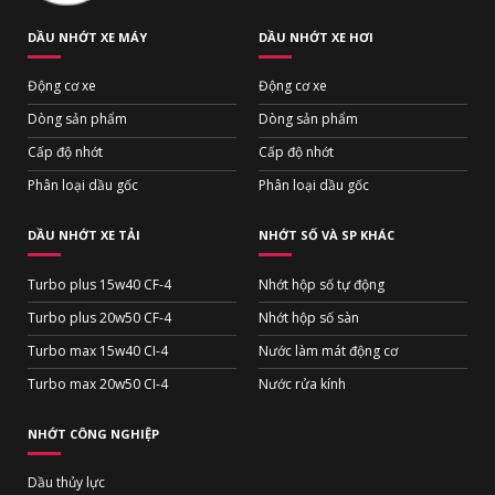
DẦU NHỚT XE MÁY
DẦU NHỚT XE HƠI
Động cơ xe
Động cơ xe
Dòng sản phẩm
Dòng sản phẩm
Cấp độ nhớt
Cấp độ nhớt
Phân loại dầu gốc
Phân loại dầu gốc
DẦU NHỚT XE TẢI
NHỚT SỐ VÀ SP KHÁC
Turbo plus 15w40 CF-4
Nhớt hộp số tự động
Turbo plus 20w50 CF-4
Nhớt hộp số sàn
Turbo max 15w40 CI-4
Nước làm mát động cơ
Turbo max 20w50 CI-4
Nước rửa kính
NHỚT CÔNG NGHIỆP
Dầu thủy lực