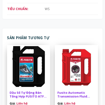
TIÊU CHUẨN:
WS
SẢN PHẨM TƯƠNG TỰ
Dầu Số Tự Động Bán
Fusito Automatic
Tổng Hợp FUSITO ATF
Transmission Fluid
DEXRON III 4L/Can
Dexron III
Giá:
Liên hệ
Giá:
Liên hệ