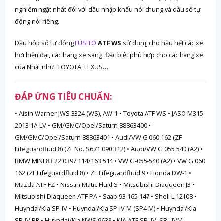
nghiêm ngặt nhất đối với dầu nhập khẩu nói chung và dầu số tự
động nói riêng.
Dầu hộp số tự động
FUSITO
ATF WS
sử dụng cho hầu hết các xe
hơi hiện đại, các hãng xe sang. Đặc biệt phù hợp cho các hãng xe
của Nhật như: TOYOTA, LEXUS…
ĐÁP ỨNG TIÊU CHUẨN:
• Aisin Warner JWS 3324 (WS), AW-1 • Toyota ATF WS • JASO M315-
2013 1A-LV • GM/GMC/Opel/Saturn 88863400 •
GM/GMC/Opel/Saturn 88863401 • Audi/VW G 060 162 (ZF
Lifeguardfluid 8) (ZF No. S671 090 312) • Audi/VW G 055 540 (A2) •
BMW MINI 83 22 0397 114/163 514 • VW G-055-540 (A2) • VW G 060
162 (ZF Lifeguardfluid 8) • ZF Lifeguardfluid 9 • Honda DW-1 •
Mazda ATF FZ • Nissan Matic Fluid S • Mitsubishi Diaqueen J3 •
Mitsubishi Diaqueen ATF PA • Saab 93 165 147 • Shell L 12108 •
Huyndai/Kia SP-IV • Huyndai/Kia SP-IV M (SP4-M) • Huyndai/Kia
SP-IV RR • Huyndai/Kia NWS 9638 • KIA ATF SP -IV, SP –IVM