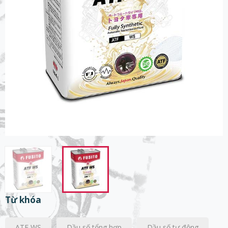
Từ khóa
ATF WS
Dầu số tổng hợp
Dầu số tự động