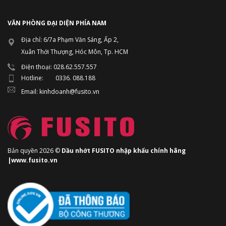
VĂN PHÒNG ĐẠI DIỆN PHÍA NAM
Địa chỉ: 6/7a Phạm Văn Sáng, Ấp 2,
Xuân Thới Thượng, Hóc Môn, Tp. HCM
Điện thoại: 028.62.557.557
Hotline: 0336. 088.188
Email: kinhdoanh@fusito.vn
Bản quyền 2026 ©
Dầu nhớt FUSITO nhập khẩu chính hãng
|www.fusito.vn