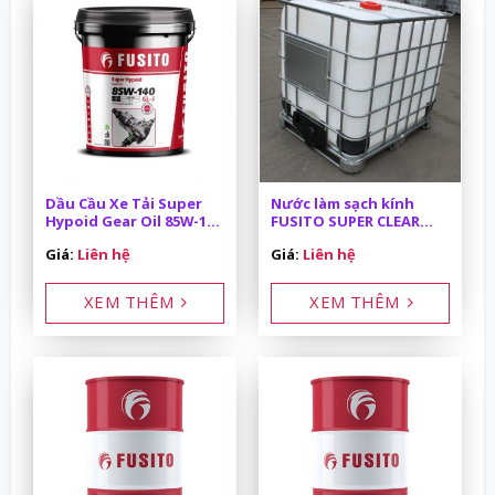
Dầu Cầu Xe Tải Super
Nước làm sạch kính
Hypoid Gear Oil 85W-140
FUSITO SUPER CLEAR
API GL-5 18L
VIEW 1000L/IBC
Giá:
Liên hệ
Giá:
Liên hệ
XEM THÊM
XEM THÊM