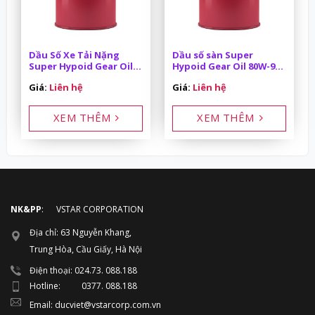
Dầu Số Xe Tải Nặng
Dầu số sàn Super
Super Hypoid Gear Oil
Hypoid Gear Oil 80W-90
85W-140 API GL-5 200L
API GL-5 200L
Giá:
Liên hệ
Giá:
Liên hệ
XEM THÊM
XEM THÊM
NK&PP
: VSTAR CORPORATION
Địa chỉ: 63 Nguyễn Khang,
Trung Hòa, Cầu Giấy, Hà Nội
Điện thoại: 024.73. 088.188
Hotline: 0377. 088.188
Email: ducviet@vstarcorp.com.vn