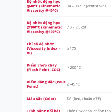
Độ nhớt động học
@40°C (Kinematic
34 – 38 cSt (centistokes)
Viscosity @40°C)
Độ nhớt động học
@100°C (Kinematic
7.0 – 7.5 cSt
Viscosity @100°C)
Chỉ số độ nhớt
(Viscosity Index –
≥ 170
VI)
Điểm chớp cháy
> 200 °C
(Flash Point, COC)
Điểm đông đặc (Pour
≤ -45 °C
Point)
Màu sắc (Color)
Đỏ (Red, chuẩn ATF)
Tính năng nổi bật
Chống oxy hóa, chống tạo 