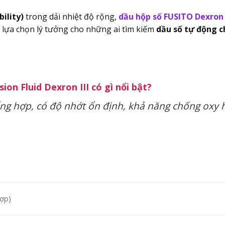
bility)
trong dải nhiệt độ rộng,
dầu hộp số FUSITO Dexron I
à lựa chọn lý tưởng cho những ai tìm kiếm
dầu số tự động ch
n Fluid Dexron III có gì nổi bật?
ổng hợp, có độ nhớt ổn định, khả năng chống oxy
hợp)