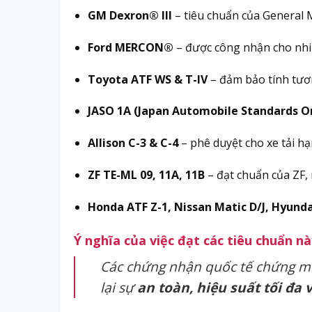
GM Dexron® III
– tiêu chuẩn của General 
Ford MERCON®
– được công nhận cho nhiề
Toyota ATF WS & T-IV
– đảm bảo tính tươn
JASO 1A (Japan Automobile Standards O
Allison C-3 & C-4
– phê duyệt cho xe tải h
ZF TE-ML 09, 11A, 11B
– đạt chuẩn của ZF,
Honda ATF Z-1, Nissan Matic D/J, Hyunda
Ý nghĩa của việc đạt các tiêu chuẩn này
Các chứng nhận quốc tế chứng m
lại sự
an toàn, hiệu suất tối đa