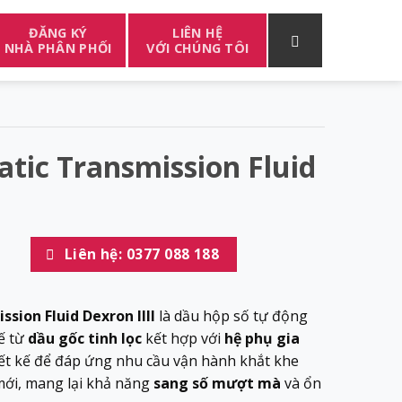
ĐĂNG KÝ
LIÊN HỆ
NHÀ PHÂN PHỐI
VỚI CHÚNG TÔI
tic Transmission Fluid
Liên hệ: 0377 088 188
ion Fluid Dexron IIII
là dầu hộp số tự động
ế từ
dầu gốc tinh lọc
kết hợp với
hệ phụ gia
ết kế để đáp ứng nhu cầu vận hành khắt khe
mới, mang lại khả năng
sang số mượt mà
và ổn