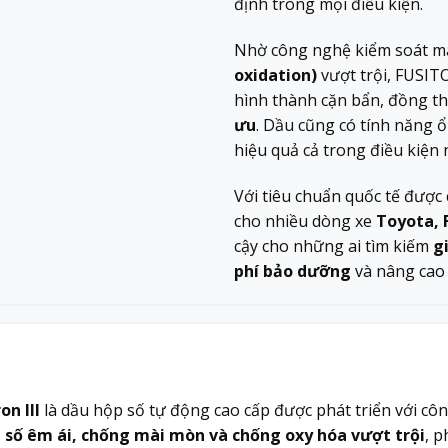
định trong mọi điều kiện.
Nhờ công nghệ kiểm soát m
oxidation)
vượt trội, FUSITO
hình thành cặn bẩn, đồng t
ưu
. Dầu cũng có tính năng 
hiệu quả cả trong điều kiện 
Với tiêu chuẩn quốc tế đượ
cho nhiều dòng xe
Toyota, 
cậy cho những ai tìm kiếm
g
phí bảo dưỡng
và nâng cao 
n III
là dầu hộp số tự động cao cấp được phát triển với côn
 số êm ái, chống mài mòn và chống oxy hóa vượt trội
, p