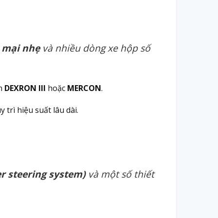
g mại nhẹ
và nhiều dòng xe hộp số
ẩn
DEXRON III
hoặc
MERCON
.
trì hiệu suất lâu dài.
er steering system)
và một số thiết