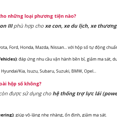
cho những loại phương tiện nào?
n III
phù hợp cho
xe con, xe du lịch, xe thươn
yota, Ford, Honda, Mazda, Nissan… với hộp số tự động chu
ehicles)
: đáp ứng nhu cầu vận hành bền bỉ, giảm ma sát, duy 
, Hyundai/Kia, Isuzu, Subaru, Suzuki, BMW, Opel…
oài hộp số không?
 còn được sử dụng cho
hệ thống trợ lực lái (pow
eering)
: giúp vô-lăng nhẹ nhàng, ổn định, giảm ma sát.