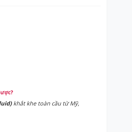
được?
uid)
khắt khe toàn cầu từ Mỹ,