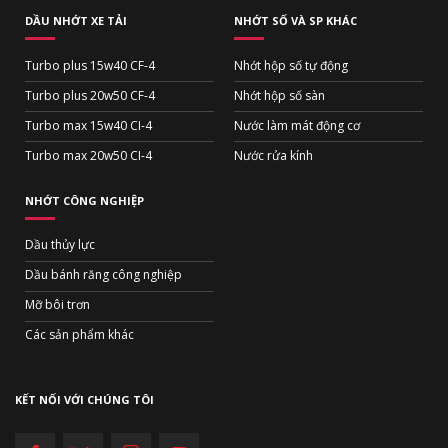
DẦU NHỚT XE TẢI
NHỚT SỐ VÀ SP KHÁC
Turbo plus 15w40 CF-4
Nhớt hộp số tự động
Turbo plus 20w50 CF-4
Nhớt hộp số sàn
Turbo max 15w40 CI-4
Nước làm mát động cơ
Turbo max 20w50 CI-4
Nước rửa kính
NHỚT CÔNG NGHIỆP
Dầu thủy lực
Dầu bánh răng công nghiệp
Mỡ bôi trơn
Các sản phẩm khác
KẾT NỐI VỚI CHÚNG TÔI