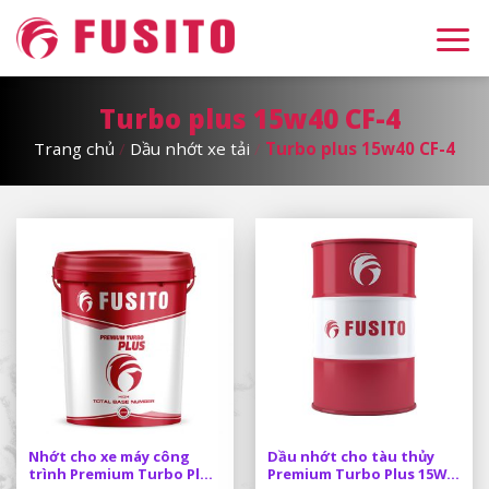
Skip
to
content
Turbo plus 15w40 CF-4
Trang chủ
/
Dầu nhớt xe tải
/
Turbo plus 15w40 CF-4
Nhớt cho xe máy công
Dầu nhớt cho tàu thủy
trình Premium Turbo Plus
Premium Turbo Plus 15W-