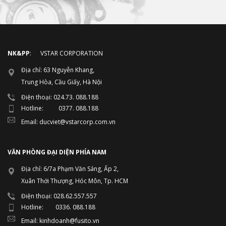
NK&PP
: VSTAR CORPORATION
Địa chỉ: 63 Nguyễn Khang,
Trung Hòa, Cầu Giấy, Hà Nội
Điện thoại: 024.73. 088.188
Hotline: 0377. 088.188
Email: ducviet@vstarcorp.com.vn
VĂN PHÒNG ĐẠI DIỆN PHÍA NAM
Địa chỉ: 6/7a Phạm Văn Sáng, Ấp 2,
Xuân Thới Thượng, Hóc Môn, Tp. HCM
Điện thoại: 028.62.557.557
Hotline: 0336. 088.188
Email: kinhdoanh@fusito.vn