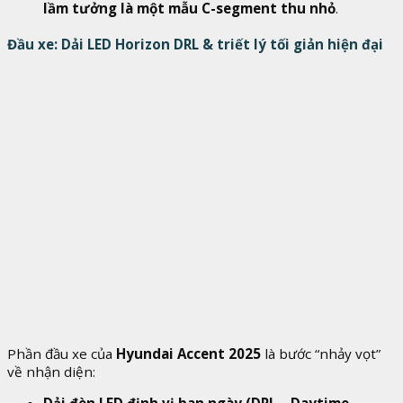
lầm tưởng là một mẫu C-segment thu nhỏ
.
Đầu xe: Dải LED Horizon DRL & triết lý tối giản hiện đại
Phần đầu xe của
Hyundai Accent 2025
là bước “nhảy vọt”
về nhận diện:
Dải đèn LED định vị ban ngày (DRL – Daytime