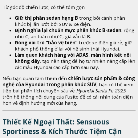
Từ góc độ chiến lược, có thể tóm gọn:
Giữ thị phần sedan hạng B
trong bối cảnh phân
khúc bị lấn lướt bởi SUV & xe điện.
Định nghĩa lại chuẩn mực phân khúc B-sedan
: rộng
như C, an toàn như C, giá vẫn là B.
Đóng vai trò “bảo vệ biên”
trước xe điện giá rẻ, giữ
khách phổ thông ở lại với hệ sinh thái Hyundai.
Làm quen khách hàng với ADAS, màn hình kết nối
không dây
, tạo nền tảng để họ tự nhiên nâng cấp lên
các mẫu Hyundai cao cấp hơn sau này.
Nếu bạn quan tâm thêm đến
chiến lược sản phẩm & công
nghệ của Hyundai trong phân khúc SUV
, bạn có thể xem
tiếp bài phân tích chuyên sâu về
Hyundai Santa Fe 2025
trên hệ thống nội dung của Fusito để có cái nhìn toàn diện
hơn về định hướng mới của hãng.
Thiết Kế Ngoại Thất: Sensuous
Sportiness & Kích Thước Tiệm Cận