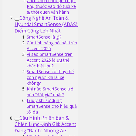
Cách chọn nhớt phù hợp:
Phụ thuộc vào độ tuổi xe
& thói quen vận hành
Công Nghệ An Toàn &
Hyundai SmartSense (ADAS):
Điểm Cộng Lớn Nhất
SmartSense là gì?
Các tính năng nổi bật trên
Accent 2025
Vì sao SmartSense trên
Accent 2025 là ưu thế
khác biệt lớn?
SmartSense có thay thế
con người khi lái xe
không?
Khi nào SmartSense trở
nên “đắt giá” nhất?
Lưu ý khi sử dụng
SmartSense cho hiệu quả
tối đa
Cấu Hình Phiên Bản &
Chiến Lược Định Giá: Accent
Đang “Đánh” Những Ai?