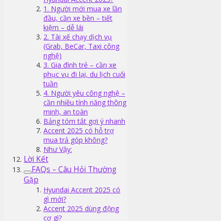
1. Người mới mua xe lần
đầu, cần xe bền – tiết
kiệm – dễ lái
2. Tài xế chạy dịch vụ
(Grab, BeCar, Taxi công
nghệ)
3. Gia đình trẻ – cần xe
phục vụ đi lại, du lịch cuối
tuần
4. Người yêu công nghệ –
cần nhiều tính năng thông
minh, an toàn
Bảng tóm tắt gợi ý nhanh
Accent 2025 có hỗ trợ
mua trả góp không?
Như Vậy:
Lời Kết
FAQs – Câu Hỏi Thường
Gặp
Hyundai Accent 2025 có
gì mới?
Accent 2025 dùng động
cơ gì?