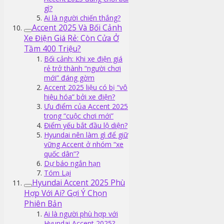
gì?
Ai là người chiến thắng?
Accent 2025 Và Bối Cảnh
Xe Điện Giá Rẻ: Còn Cửa Ở
Tầm 400 Triệu?
Bối cảnh: Khi xe điện giá
rẻ trở thành “người chơi
mới” đáng gờm
Accent 2025 liệu có bị “vô
hiệu hóa” bởi xe điện?
Ưu điểm của Accent 2025
trong “cuộc chơi mới”
Điểm yếu bắt đầu lộ diện?
Hyundai nên làm gì để giữ
vững Accent ở nhóm “xe
quốc dân”?
Dự báo ngắn hạn
Tóm Lại
Hyundai Accent 2025 Phù
Hợp Với Ai? Gợi Ý Chọn
Phiên Bản
Ai là người phù hợp với
Hyundai Accent 2025?