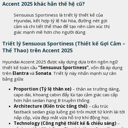
Accent 2025 khác hẳn thế hệ cũ?
Sensuous Sportiness là triết lý thiết kế của
Hyundai, kết hợp tỷ lệ hài hòa, đường nét gợi
cảm và chi tiết thể thao để tạo nên cảm xúc thị
giác mạnh mẽ hơn cho người dùng.
Triết lý Sensuous Sportiness (Thiết kế Gợi Cảm –
Thể Thao) trên Accent 2025
Hyundai Accent 2025 được xây dựng dựa trên ngôn ngữ
thiết kế toàn cầu
“Sensuous Sportiness”
, vốn đã áp dụng
trên
Elantra
và
Sonata
. Triết lý này nhấn mạnh sự cân
bằng giữa:
Proportion (Tỷ lệ thân xe)
– thân xe trường dáng,
capo dài, khoang cabin đẩy lùi tạo cảm giác cao cấp
hơn hẳn sedan hạng B truyền thống.
Architecture (Kiến trúc tổng thể)
– cấu trúc
fastback sedan giúp luồng gió trôi mượt từ kính lái tới
nắp cốp, vừa đẹp mắt vừa hỗ trợ khí động học.
Technology (Công nghệ thiết kế & chiếu sáng)
–