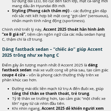
sử dụng dải LED, bố cục đèn tách lớp, mặt ca-lăng mới
mang dấu ấn Hyundai đời mới.
Styling (Phong cách thẩm mỹ)
– các đường gân dập
nổi sắc nét kết hợp bề mặt cong “gợi cảm” (sensuous),
nhấn mạnh tính năng động (sportiness).
Chính nhờ triết lý này,
Accent 2025 thoát hẳn hình ảnh
“xe B giá rẻ”
, tiệm cận ngôn ngữ của các mẫu sedan hạng
C, thậm chí là cỡ trung.
Dáng fastback sedan – “chiếc áo” giúp Accent
2025 trông như xe hạng C
Điểm gây ấn tượng mạnh nhất ở Accent 2025 là
dáng
fastback sedan
: mái xe vuốt cong về phía sau, tạo cảm giác
coupe 4 cửa
– vốn là phong cách thường thấy trên xe
phân khúc cao hơn.
Đường mái dốc liền mạch từ trụ A đến đuôi xe, giúp
tổng thể thân xe thanh thoát, trẻ trung
.
Tỷ lệ thân xe trường hơn, tạo cảm giác “một chiếc xe
lớn” ngay từ cái nhìn đầu tiên.
Khi nhìn ngang,
Accent 2025 dễ khiến người xem