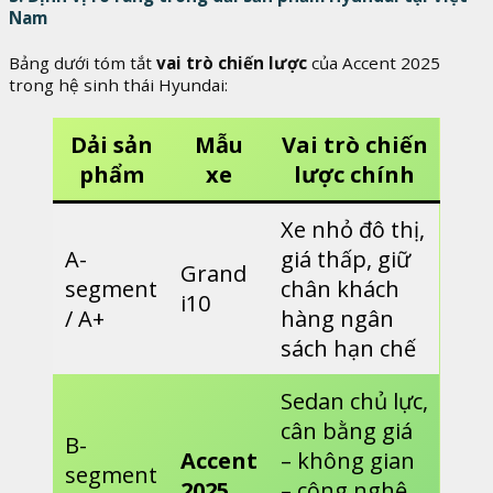
Nam
Bảng dưới tóm tắt
vai trò chiến lược
của Accent 2025
trong hệ sinh thái Hyundai:
Dải sản
Mẫu
Vai trò chiến
phẩm
xe
lược chính
Xe nhỏ đô thị,
A-
giá thấp, giữ
Grand
segment
chân khách
i10
/ A+
hàng ngân
sách hạn chế
Sedan chủ lực,
cân bằng giá
B-
Accent
– không gian
segment
2025
– công nghệ,