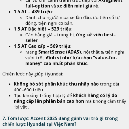
Là “vũ khí” cạnh tranh trực tiếp với
A-segment
full-option
và
xe điện mini giá rẻ
.
1.5 AT – 489 triệu
:
Dành cho người mua xe lần đầu, ưu tiên số tự
động, tiện nghi cơ bản.
1.5 AT Đặc biệt – 529 triệu
:
Cân bằng giá – trang bị,
ứng cử viên best-
seller
.
1.5 AT Cao cấp – 569 triệu
:
Mang
SmartSense (ADAS)
, nội thất & tiện nghi
vượt trội,
định vị như lựa chọn “value-for-
money” cao nhất phân khúc.
Chiến lược này giúp Hyundai:
Không bỏ sót phân khúc thu nhập nào
trong dải
400–600 triệu.
Tạo khoảng trống hợp lý để
khách hàng có lý do
nâng cấp lên phiên bản cao hơn
mà không cảm thấy
“bị vắt”.
7. Tóm lược: Accent 2025 đang gánh vai trò gì trong
chiến lược Hyundai tại Việt Nam?