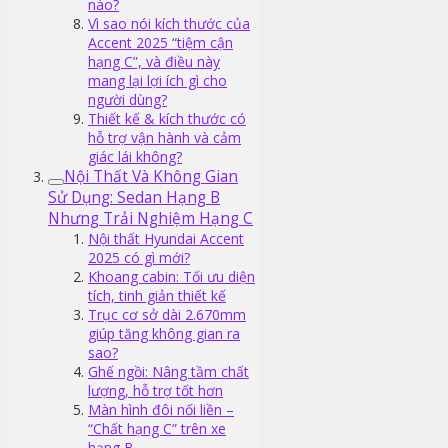
nào?
Vì sao nói kích thước của
Accent 2025 “tiệm cận
hạng C”, và điều này
mang lại lợi ích gì cho
người dùng?
Thiết kế & kích thước có
hỗ trợ vận hành và cảm
giác lái không?
Nội Thất Và Không Gian
Sử Dụng: Sedan Hạng B
Nhưng Trải Nghiệm Hạng C
Nội thất Hyundai Accent
2025 có gì mới?
Khoang cabin: Tối ưu diện
tích, tinh giản thiết kế
Trục cơ sở dài 2.670mm
giúp tăng không gian ra
sao?
Ghế ngồi: Nâng tầm chất
lượng, hỗ trợ tốt hơn
Màn hình đôi nối liền –
“Chất hạng C” trên xe
hạng B