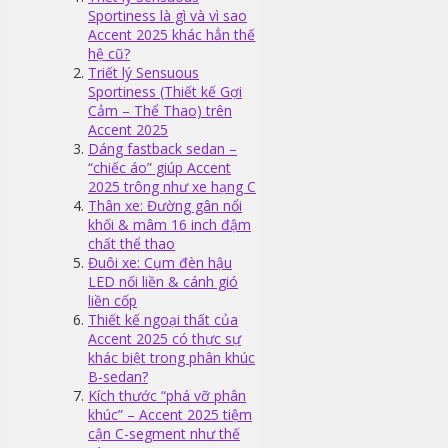
Sportiness là gì và vì sao
Accent 2025 khác hẳn thế
hệ cũ?
Triết lý Sensuous
Sportiness (Thiết kế Gợi
Cảm – Thể Thao) trên
Accent 2025
Dáng fastback sedan –
“chiếc áo” giúp Accent
2025 trông như xe hạng C
Thân xe: Đường gân nổi
khối & mâm 16 inch đậm
chất thể thao
Đuôi xe: Cụm đèn hậu
LED nối liền & cánh gió
liền cốp
Thiết kế ngoại thất của
Accent 2025 có thực sự
khác biệt trong phân khúc
B-sedan?
Kích thước “phá vỡ phân
khúc” – Accent 2025 tiệm
cận C-segment như thế