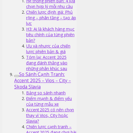
Hệ thống phiên bản: 4 lựa
chọn hợp lý mỗi nhu cầu
Chiến lược định giá: Phủ
rộng – phân tầng – tạo áp
lực
H3: Ai là khách hàng mục
tiêu chính của từng phiên
bản?
Ưu và nhược của chiến
lược phiên bản & giá
Tóm lại: Accent 2025
đang đánh thẳng vào
những phân khúc sau
So Sánh Cạnh Tranh:
Accent 2025 – Vios – City –
Skoda Slavia
Bảng so sánh nhanh
Điểm mạnh & điểm yếu
của từng mẫu xe
Accent 2025 có nên chọn
thay vì Vios, City hoặc
Slavia?
Chiến lược cạnh tranh –
Accent 2025 đang chơi bài