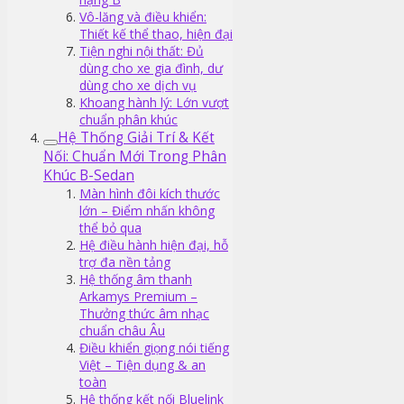
Vô-lăng và điều khiển:
Thiết kế thể thao, hiện đại
Tiện nghi nội thất: Đủ
dùng cho xe gia đình, dư
dùng cho xe dịch vụ
Khoang hành lý: Lớn vượt
chuẩn phân khúc
Hệ Thống Giải Trí & Kết
Nối: Chuẩn Mới Trong Phân
Khúc B-Sedan
Màn hình đôi kích thước
lớn – Điểm nhấn không
thể bỏ qua
Hệ điều hành hiện đại, hỗ
trợ đa nền tảng
Hệ thống âm thanh
Arkamys Premium –
Thưởng thức âm nhạc
chuẩn châu Âu
Điều khiển giọng nói tiếng
Việt – Tiện dụng & an
toàn
Hệ thống kết nối Bluelink