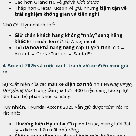
Cao hơn Grand i10 về
giá
và
kích thước
Thấp hơn Creta/Tucson về
giá
, nhưng
tiệm cận về
trải nghiệm không gian và tiện nghi
Nhờ đó, Hyundai có thể:
Giữ chân khách hàng không “nhảy” sang hãng
khác
khi muốn lên đời từ A-segment.
Tối đa hóa khả năng nâng cấp tuyến tính
: i10 →
Accent → Creta/Tucson → Santa Fe.
4. Accent 2025 và cuộc cạnh tranh với xe điện mini giá
rẻ
Sự xuất hiện của các mẫu
xe điện cỡ nhỏ
như
Wuling Bingo,
Dongfeng Box
trong tầm giá hơn 400 triệu đang tạo áp lực
lên toàn bộ phân khúc xe xăng.
Tuy nhiên, Hyundai Accent 2025 vẫn giữ được “cửa” rất rõ
rệt nhờ:
Thương hiệu Hyundai
đã quen thuộc, mạng lưới đại
lý – dịch vụ hậu mãi phủ rộng.
Không gian rộng rãi, đi xa thoải mái
, không phụ