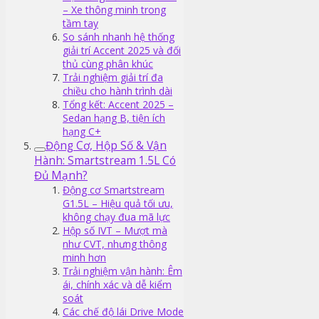
– Xe thông minh trong
tầm tay
So sánh nhanh hệ thống
giải trí Accent 2025 và đối
thủ cùng phân khúc
Trải nghiệm giải trí đa
chiều cho hành trình dài
Tổng kết: Accent 2025 –
Sedan hạng B, tiện ích
hạng C+
Động Cơ, Hộp Số & Vận
Hành: Smartstream 1.5L Có
Đủ Mạnh?
Động cơ Smartstream
G1.5L – Hiệu quả tối ưu,
không chạy đua mã lực
Hộp số IVT – Mượt mà
như CVT, nhưng thông
minh hơn
Trải nghiệm vận hành: Êm
ái, chính xác và dễ kiểm
soát
Các chế độ lái Drive Mode