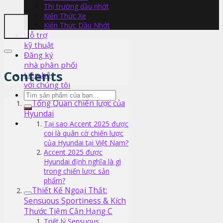
Thị trường dầu nhớt
Kiến Thức Xe
Kiến Thức Dầu Nhớt
Hỗ trợ
kỹ thuật
Đăng ký
nhà phân phối
Contents
Liên hệ
với chúng tôi
Tìm
Tổng Quan chiến lược của
kiếm:
Hyundai
Tại sao Accent 2025 được
coi là quân cờ chiến lược
của Hyundai tại Việt Nam?
Accent 2025 được
Hyundai định nghĩa là gì
trong chiến lược sản
phẩm?
Thiết Kế Ngoại Thất:
Sensuous Sportiness & Kích
Thước Tiệm Cận Hạng C
Triết lý Sensuous