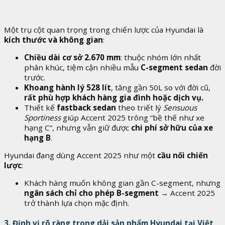
Một trụ cột quan trọng trong chiến lược của Hyundai là
kích thước và không gian
:
Chiều dài cơ sở 2.670 mm
: thuộc nhóm lớn nhất
phân khúc, tiệm cận nhiều mẫu
C-segment sedan
đời
trước.
Khoang hành lý 528 lít
, tăng gần 50L so với đời cũ,
rất phù hợp khách hàng gia đình hoặc dịch vụ.
Thiết kế
fastback sedan
theo triết lý
Sensuous
Sportiness
giúp Accent 2025 trông “bề thế như xe
hạng C”, nhưng vẫn giữ được
chi phí sở hữu của xe
hạng B
.
Hyundai đang dùng Accent 2025 như một
cầu nối chiến
lược
:
Khách hàng muốn không gian gần C-segment, nhưng
ngân sách chỉ cho phép B-segment
→ Accent 2025
trở thành lựa chọn mặc định.
3. Định vị rõ ràng trong dải sản phẩm Hyundai tại Việt