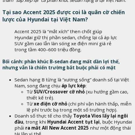
thầm “sắp xếp lại” cả phân khúc sedan hạng B tại Việt Nam.
Tại sao Accent 2025 được coi là quân cờ chiến
lược của Hyundai tại Việt Nam?
Accent 2025 là “mắt xích” then chốt giúp
Hyundai giữ thị phần sedan, chống lại cả áp lực
SUV gầm cao lẫn làn sóng xe điện mini giá rẻ
trong tầm 400–600 triệu đồng.
Bối cảnh: phân khúc B-sedan đang mất dần lợi thế,
nhưng vẫn là chiến trường bắt buộc phải có mặt
Sedan hạng B từng là “xương sống” doanh số tại Việt
Nam, song đang chịu
áp lực kép
:
Từ
SUV/Crossover cỡ nhỏ
(xu hướng gầm cao,
thiết kế trẻ).
Từ
xe điện cỡ nhỏ
(chi phí vận hành thấp, miễn
lệ phí trước bạ trong một số trường hợp).
Doanh số thực tế cho thấy
Toyota Vios lấy lại ngôi
đầu
, trong khi
Hyundai Accent tụt lại
, buộc Hyundai
phải
ra mắt All New Accent 2025
như một động thái
tái lập vị thế.