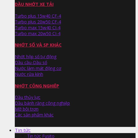
DẦU NHỚT XE TẢI
Turbo plus 15w40 CF-4
Turbo plus 20w50 CF-4
Turbo max 15w40 CI-4
Turbo max 20w50 CI-4
NHỚT SỐ VÀ SP KHÁC
Nhớt hộp số tự động
Dầu cầu-Dầu số
Nước làm mát động cơ
Nước rửa kính
NHỚT CÔNG NGHIỆP
Dầu thủy lực
Dầu bánh răng công nghiệp
Mỡ bôi trơn
Các sản phẩm khác
Tin tức
Tin tức Fusito