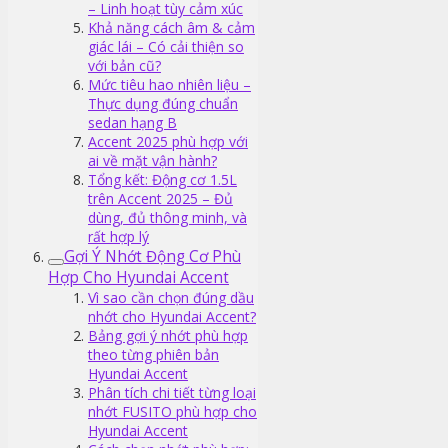
– Linh hoạt tùy cảm xúc
Khả năng cách âm & cảm
giác lái – Có cải thiện so
với bản cũ?
Mức tiêu hao nhiên liệu –
Thực dụng đúng chuẩn
sedan hạng B
Accent 2025 phù hợp với
ai về mặt vận hành?
Tổng kết: Động cơ 1.5L
trên Accent 2025 – Đủ
dùng, đủ thông minh, và
rất hợp lý
Gợi Ý Nhớt Động Cơ Phù
Hợp Cho Hyundai Accent
Vì sao cần chọn đúng dầu
nhớt cho Hyundai Accent?
Bảng gợi ý nhớt phù hợp
theo từng phiên bản
Hyundai Accent
Phân tích chi tiết từng loại
nhớt FUSITO phù hợp cho
Hyundai Accent