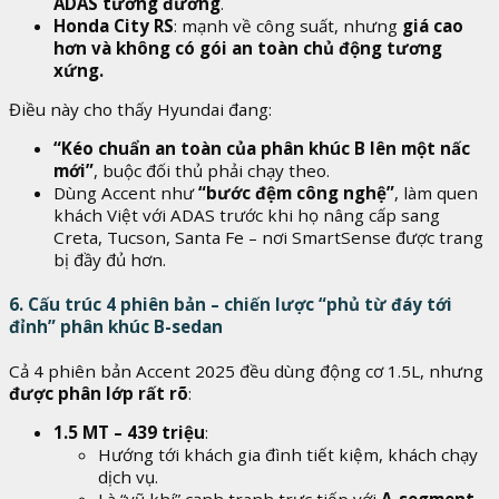
ADAS tương đương
.
Honda City RS
: mạnh về công suất, nhưng
giá cao
hơn và không có gói an toàn chủ động tương
xứng.
Điều này cho thấy Hyundai đang:
“Kéo chuẩn an toàn của phân khúc B lên một nấc
mới”
, buộc đối thủ phải chạy theo.
Dùng Accent như
“bước đệm công nghệ”
, làm quen
khách Việt với ADAS trước khi họ nâng cấp sang
Creta, Tucson, Santa Fe – nơi SmartSense được trang
bị đầy đủ hơn.
6. Cấu trúc 4 phiên bản – chiến lược “phủ từ đáy tới
đỉnh” phân khúc B-sedan
Cả 4 phiên bản Accent 2025 đều dùng động cơ 1.5L, nhưng
được phân lớp rất rõ
:
1.5 MT – 439 triệu
:
Hướng tới khách gia đình tiết kiệm, khách chạy
dịch vụ.