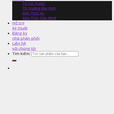
Tin tức Fusito
Thị trường dầu nhớt
Kiến Thức Xe
Kiến Thức Dầu Nhớt
Hỗ trợ
kỹ thuật
Đăng ký
nhà phân phối
Liên hệ
với chúng tôi
Tìm kiếm: