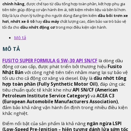
chính hãng
, được chế tạo từ dầu tổng hợp toàn phần, kết hợp phụ gia
tiên tiến giúp động cơ vận hành êm ái, tiết kiệm nhiên liệu và bền bỉ hơn.
Đây là lựa chọn lý tưởng cho người dùng đang tìm kiếm
dầu bôi trơn xe
hơi
,
nhớt xe ô tô
hay
dầu máy
chất lượng cao, đảm bảo vai trò bảo vệ
tối đa cho
dầu nhớt động cơ
trong mọi điều kiện vận hành.
Mô tả
MÔ TẢ
FUSITO SUPER FORMULA G 5W-30 API SN/CF
là dòng dầu
động cơ cao cấp, được phát triển bởi thương hiệu
Fusito
Nhật Bản
với công nghệ tiên tiến nhằm mang lại sự bảo vệ
tối ưu cho cả động cơ xăng và diesel. Đây là
dầu nhớt tổng
hợp toàn phần (Fully Synthetic Motor Oil)
, đáp ứng các
tiêu chuẩn quốc tế khắt khe như
API SN/CF (American
Petroleum Institute Service Category)
và
ACEA C3
(European Automobile Manufacturers Association)
,
đảm bảo khả năng vận hành ổn định trong nhiều điều kiện
khắc nghiệt.
Điểm nổi bật của sản phẩm là khả năng
ngăn ngừa LSPI
(Low-Speed Pre-Ignition – hiện tượng đánh lửa sớm tốc