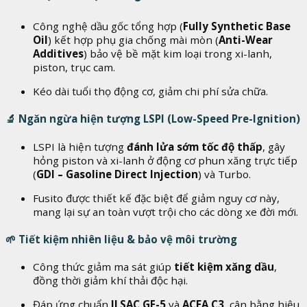
Công nghệ dầu gốc tổng hợp (
Fully Synthetic Base
Oil
) kết hợp phụ gia chống mài mòn (
Anti-Wear
Additives
) bảo vệ bề mặt kim loại trong xi-lanh,
piston, trục cam.
Kéo dài tuổi thọ động cơ, giảm chi phí sửa chữa.
🔬
Ngăn ngừa hiện tượng LSPI (Low-Speed Pre-Ignition)
LSPI là hiện tượng
đánh lửa sớm tốc độ thấp
, gây
hỏng piston và xi-lanh ở động cơ phun xăng trực tiếp
(
GDI – Gasoline Direct Injection
) và Turbo.
Fusito được thiết kế đặc biệt để giảm nguy cơ này,
mang lại sự an toàn vượt trội cho các dòng xe đời mới.
🌱
Tiết kiệm nhiên liệu & bảo vệ môi trường
Công thức giảm ma sát giúp
tiết kiệm xăng dầu
,
đồng thời giảm khí thải độc hại.
Đáp ứng chuẩn
ILSAC GF-5
và
ACEA C3
, cân bằng hiệu