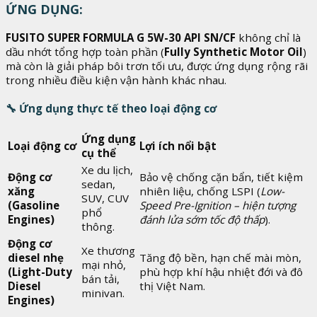
ỨNG DỤNG:
FUSITO SUPER FORMULA G 5W-30 API SN/CF
không chỉ là
dầu nhớt tổng hợp toàn phần (
Fully Synthetic Motor Oil
)
mà còn là giải pháp bôi trơn tối ưu, được ứng dụng rộng rãi
trong nhiều điều kiện vận hành khác nhau.
🔧
Ứng dụng thực tế theo loại động cơ
Ứng dụng
Loại động cơ
Lợi ích nổi bật
cụ thể
Xe du lịch,
Động cơ
Bảo vệ chống cặn bẩn, tiết kiệm
sedan,
xăng
nhiên liệu, chống LSPI (
Low-
SUV, CUV
(Gasoline
Speed Pre-Ignition – hiện tượng
phổ
Engines)
đánh lửa sớm tốc độ thấp
).
thông.
Động cơ
Xe thương
diesel nhẹ
Tăng độ bền, hạn chế mài mòn,
mại nhỏ,
(Light-Duty
phù hợp khí hậu nhiệt đới và đô
bán tải,
Diesel
thị Việt Nam.
minivan.
Engines)