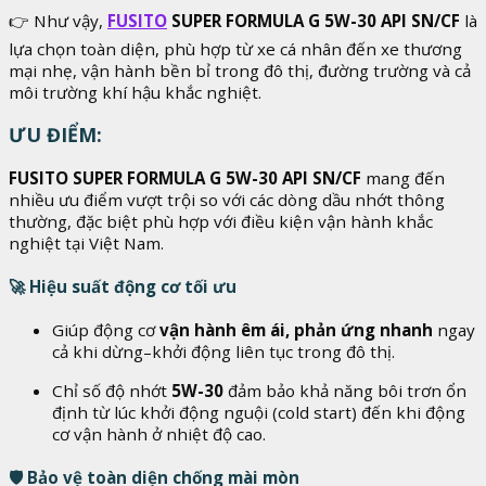
👉 Như vậy,
FUSITO
SUPER FORMULA G 5W-30 API SN/CF
là
lựa chọn toàn diện, phù hợp từ xe cá nhân đến xe thương
mại nhẹ, vận hành bền bỉ trong đô thị, đường trường và cả
môi trường khí hậu khắc nghiệt.
ƯU ĐIỂM:
FUSITO SUPER FORMULA G 5W-30 API SN/CF
mang đến
nhiều ưu điểm vượt trội so với các dòng dầu nhớt thông
thường, đặc biệt phù hợp với điều kiện vận hành khắc
nghiệt tại Việt Nam.
🚀
Hiệu suất động cơ tối ưu
Giúp động cơ
vận hành êm ái, phản ứng nhanh
ngay
cả khi dừng–khởi động liên tục trong đô thị.
Chỉ số độ nhớt
5W-30
đảm bảo khả năng bôi trơn ổn
định từ lúc khởi động nguội (cold start) đến khi động
cơ vận hành ở nhiệt độ cao.
🛡️
Bảo vệ toàn diện chống mài mòn