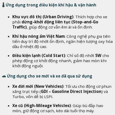
🌡️
Ứng dụng trong điều kiện khí hậu & vận hành
Khu vực đô thị (Urban Driving)
: Thích hợp cho xe
phải
dừng–khởi động liên tục (Stop-and-Go
Traffic)
, giúp động cơ vẫn êm ái và ổn định.
Khí hậu nóng ẩm Việt Nam
: Công nghệ phụ gia tiên
tiến duy trì độ nhớt ổn định, ngăn hiện tượng oxy hóa
dầu ở nhiệt độ cao.
Điều kiện lạnh (Cold Start)
: Chỉ số độ nhớt
5W
cho
phép động cơ khởi động nhanh, giảm hao mòn khi
khởi động nguội.
🚗
Ứng dụng cho xe mới và xe đã qua sử dụng
Xe đời mới (New Vehicles)
: Tối ưu cho động cơ phun
xăng trực tiếp (
GDI – Gasoline Direct Injection
) và
Turbo, vốn dễ bị LSPI.
Xe cũ (High-Mileage Vehicles)
: Giúp bù đắp hao
mòn, giữ động cơ sạch, kéo dài tuổi thọ máy.