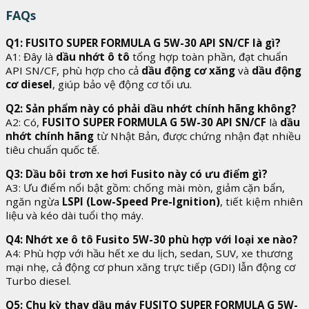
FAQs
Q1: FUSITO SUPER FORMULA G 5W-30 API SN/CF là gì?
A1: Đây là
dầu nhớt ô tô
tổng hợp toàn phần, đạt chuẩn
API SN/CF, phù hợp cho cả
dầu động cơ xăng
và
dầu động
cơ diesel
, giúp bảo vệ động cơ tối ưu.
Q2: Sản phẩm này có phải dầu nhớt chính hãng không?
A2: Có,
FUSITO SUPER FORMULA G 5W-30 API SN/CF
là
dầu
nhớt chính hãng
từ Nhật Bản, được chứng nhận đạt nhiều
tiêu chuẩn quốc tế.
Q3: Dầu bôi trơn xe hơi Fusito này có ưu điểm gì?
A3: Ưu điểm nổi bật gồm: chống mài mòn, giảm cặn bẩn,
ngăn ngừa
LSPI (Low-Speed Pre-Ignition)
, tiết kiệm nhiên
liệu và kéo dài tuổi thọ máy.
Q4: Nhớt xe ô tô Fusito 5W-30 phù hợp với loại xe nào?
A4: Phù hợp với hầu hết xe du lịch, sedan, SUV, xe thương
mại nhẹ, cả động cơ phun xăng trực tiếp (GDI) lẫn động cơ
Turbo diesel.
Q5: Chu kỳ thay dầu máy FUSITO SUPER FORMULA G 5W-