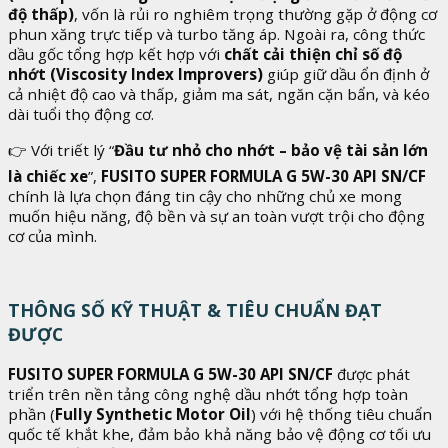
độ thấp)
, vốn là rủi ro nghiêm trọng thường gặp ở động cơ
phun xăng trực tiếp và turbo tăng áp. Ngoài ra, công thức
dầu gốc tổng hợp kết hợp với
chất cải thiện chỉ số độ
nhớt (Viscosity Index Improvers)
giúp giữ dầu ổn định ở
cả nhiệt độ cao và thấp, giảm ma sát, ngăn cặn bẩn, và kéo
dài tuổi thọ động cơ.
👉 Với triết lý “
Đầu tư nhỏ cho nhớt – bảo vệ tài sản lớn
là chiếc xe
”,
FUSITO SUPER FORMULA G 5W-30 API SN/CF
chính là lựa chọn đáng tin cậy cho những chủ xe mong
muốn hiệu năng, độ bền và sự an toàn vượt trội cho động
cơ của mình.
THÔNG SỐ KỸ THUẬT & TIÊU CHUẨN ĐẠT
ĐƯỢC
FUSITO SUPER FORMULA G 5W-30 API SN/CF
được phát
triển trên nền tảng công nghệ dầu nhớt tổng hợp toàn
phần (
Fully Synthetic Motor Oil
) với hệ thống tiêu chuẩn
quốc tế khắt khe, đảm bảo khả năng bảo vệ động cơ tối ưu