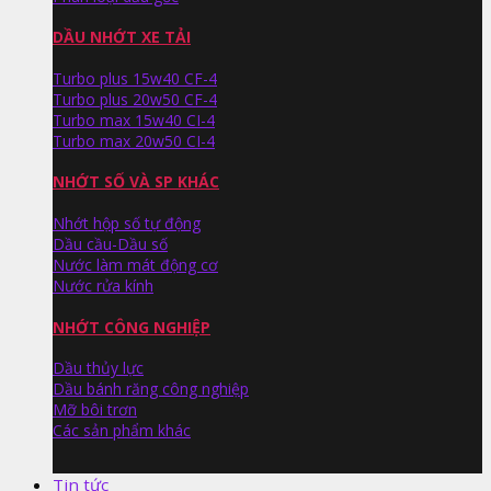
DẦU NHỚT XE TẢI
Turbo plus 15w40 CF-4
Turbo plus 20w50 CF-4
Turbo max 15w40 CI-4
Turbo max 20w50 CI-4
NHỚT SỐ VÀ SP KHÁC
Nhớt hộp số tự động
Dầu cầu-Dầu số
Nước làm mát động cơ
Nước rửa kính
NHỚT CÔNG NGHIỆP
Dầu thủy lực
Dầu bánh răng công nghiệp
Mỡ bôi trơn
Các sản phẩm khác
Tin tức