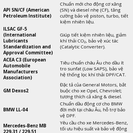
Chuẩn mới cho động cơ xăng
API SN/CF (American
(SN) và diesel nhẹ (CF), tăng
Petroleum Institute)
cường bảo vệ piston, turbo, tiết
kiệm nhiên liệu.
ILSAC GF-5
(International
Giúp tiết kiệm nhiên liệu, giảm
Lubricants
khí thải CO₂, bảo vệ xúc tác
Standardization and
(Catalytic Converter).
Approval Committee)
ACEA C3 (European
Tiêu chuẩn châu Âu cho dầu ít
Automobile
tro sunfat (Low SAPS), bảo vệ
Manufacturers
hệ thống lọc khí thải DPF/CAT.
Association)
Đặc tả của General Motors, bắt
GM Dexos2
buộc cho xe Opel, Chevrolet;
tương thích cả xăng & diesel.
Chuẩn dầu động cơ cho BMW
BMW LL-04
đời mới tại châu Âu, hỗ trợ bảo
vệ DPF.
Yêu cầu cho xe Mercedes-Benz,
Mercedes-Benz MB
tối ưu hiệu suất và bảo vệ động
229.31 / 229.51