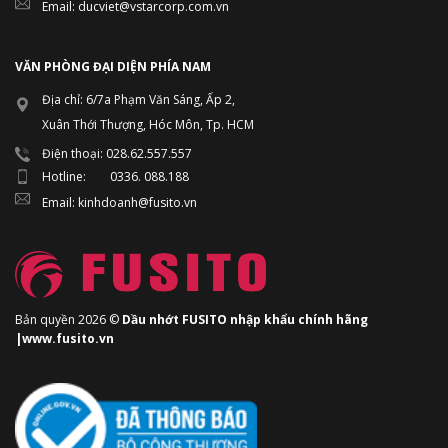
Email: ducviet@vstarcorp.com.vn
VĂN PHÒNG ĐẠI DIỆN PHÍA NAM
Địa chỉ: 6/7a Phạm Văn Sáng, Ấp 2,
Xuân Thới Thượng, Hóc Môn, Tp. HCM
Điện thoại: 028.62.557.557
Hotline: 0336. 088.188
Email: kinhdoanh@fusito.vn
Bản quyền 2026 ©
Dầu nhớt FUSITO nhập khẩu chính hãng
|www.fusito.vn