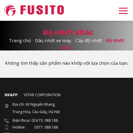
Skip
to
content
Độ nhớt khác
Trang chủ
/
Dầu nhớt xe máy
/
Cấp độ nhớt
/
Độ nhớt
khác
Không tìm thấy sản phẩm nào khớp với lựa chọn của bạn.
NK&PP
: VSTAR CORPORATION
Địa chỉ: 63 Nguyễn Khang,
Trung Hòa, Cầu Giấy, Hà Nội
Điện thoại: 024.73. 088.188
Hotline: 0377. 088.188