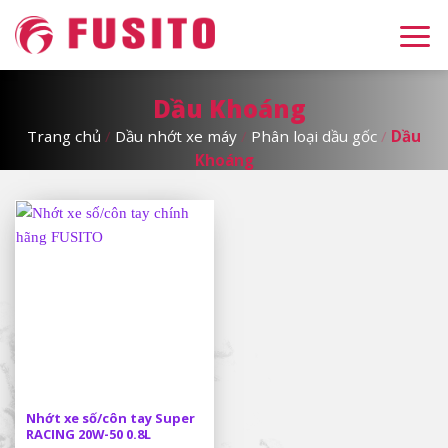
Skip
to
content
Dầu Khoáng
Trang chủ
/
Dầu nhớt xe máy
/
Phân loại dầu gốc
/
Dầu
Khoáng
Nhớt xe số/côn tay Super
RACING 20W-50 0.8L