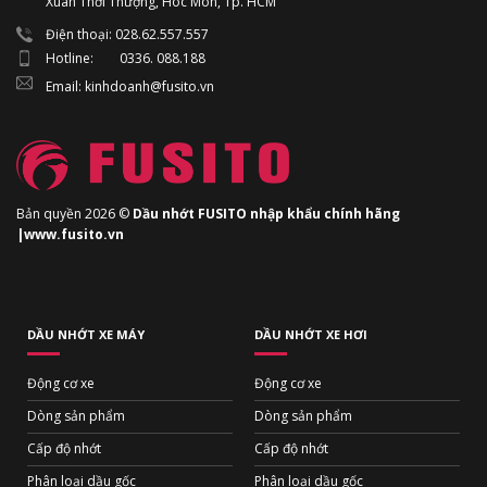
Xuân Thới Thượng, Hóc Môn, Tp. HCM
Điện thoại: 028.62.557.557
Hotline: 0336. 088.188
Email: kinhdoanh@fusito.vn
Bản quyền 2026 ©
Dầu nhớt FUSITO nhập khẩu chính hãng
|www.fusito.vn
DẦU NHỚT XE MÁY
DẦU NHỚT XE HƠI
Động cơ xe
Động cơ xe
Dòng sản phẩm
Dòng sản phẩm
Cấp độ nhớt
Cấp độ nhớt
Phân loại dầu gốc
Phân loại dầu gốc