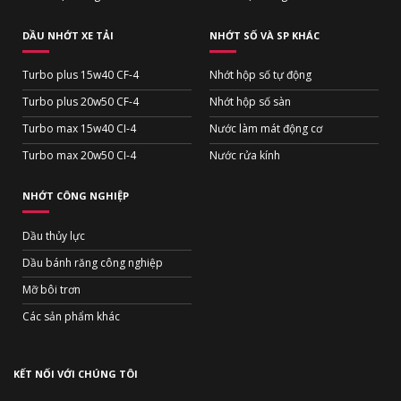
DẦU NHỚT XE TẢI
NHỚT SỐ VÀ SP KHÁC
Turbo plus 15w40 CF-4
Nhớt hộp số tự động
Turbo plus 20w50 CF-4
Nhớt hộp số sàn
Turbo max 15w40 CI-4
Nước làm mát động cơ
Turbo max 20w50 CI-4
Nước rửa kính
NHỚT CÔNG NGHIỆP
Dầu thủy lực
Dầu bánh răng công nghiệp
Mỡ bôi trơn
Các sản phẩm khác
KẾT NỐI VỚI CHÚNG TÔI