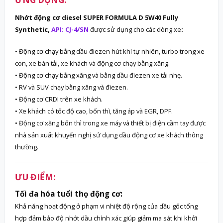
Nhớt động cơ diesel SUPER FORMULA D 5W40 Fully
Synthetic,
API: CJ-4/SN
được sử dụng cho các dòng xe
:
• Động cơ chạy bằng dầu điezen hút khí tự nhiên, turbo trong xe
con, xe bán tải, xe khách và động cơ chạy bằng xăng.
• Động cơ chạy bằng xăng và bằng dầu điezen xe tải nhẹ.
• RV và SUV chạy bằng xăng và điezen.
• Động cơ CRDI trên xe khách.
• Xe khách có tốc độ cao, bốn thì, tăng áp và EGR, DPF.
• Động cơ xăng bốn thì trong xe máy và thiết bị điện cầm tay được
nhà sản xuất khuyến nghị sử dụng dầu động cơ xe khách thông
thường.
ƯU ĐIỂM:
Tối đa hóa tuổi thọ động cơ:
Khả năng hoạt động ở phạm vi nhiệt độ rộng của dầu gốc tổng
hợp đảm bảo độ nhớt dầu chính xác giúp giảm ma sát khi khởi