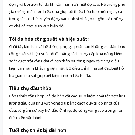
động và bôi trơn tối đa khi vận hành ở nhiệt độ cao. Hệ thống phụ
gia chống mài mòn hiệu quả giúp tối thiểu hóa hao mòn ngay cả
trong các cơ chế truyền động van tinh vi nhất, bao gồm cả những
cơ chế có thời gian van biến đổi.
Tối đa hóa công suất và hiệu suất:
Chất tẩy kim loại và hệ thống phụ gia phân tán không tro đảm bảo
công suất và hiệu suất tối đa bằng cách cung cấp khả năng kiểm
soát vượt trội vòng đai và cặn thân pít-tông, ngay cả trong điều
kiện vận hành khắc nghiệt nhất. Bộ điều chỉnh ma sát đặc biệt hỗ
trợ giảm ma sát giúp tiết kiệm nhiên liệu tối đa.
Tiêu thụ dầu thấp:
Công thức tổng hợp, có độ bền cắt cao giúp kiểm soát tốt hơn lưu
lượng dầu qua khu vực vòng đai bằng cách duy trì độ nhớt của
dầu, và giảm sự bay hơi dầu ở nhiệt độ vùng vòng cao trong mọi
điều kiện vận hành.
Tuổi thọ thiết bị dài hơn: