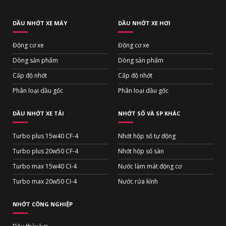
DẦU NHỚT XE MÁY
DẦU NHỚT XE HƠI
Động cơ xe
Động cơ xe
Dòng sản phẩm
Dòng sản phẩm
Cấp độ nhớt
Cấp độ nhớt
Phân loại dầu gốc
Phân loại dầu gốc
DẦU NHỚT XE TẢI
NHỚT SỐ VÀ SP KHÁC
Turbo plus 15w40 CF-4
Nhớt hộp số tự động
Turbo plus 20w50 CF-4
Nhớt hộp số sàn
Turbo max 15w40 CI-4
Nước làm mát động cơ
Turbo max 20w50 CI-4
Nước rửa kính
NHỚT CÔNG NGHIỆP