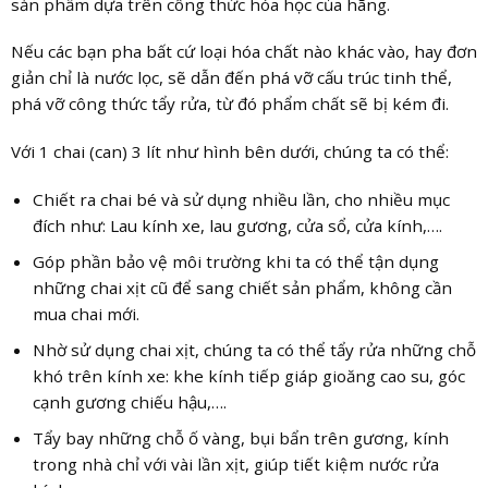
sản phẩm dựa trên công thức hóa học của hãng.
Nếu các bạn pha bất cứ loại hóa chất nào khác vào, hay đơn
giản chỉ là nước lọc, sẽ dẫn đến phá vỡ cấu trúc tinh thể,
phá vỡ công thức tẩy rửa, từ đó phẩm chất sẽ bị kém đi.
Với 1 chai (can) 3 lít như hình bên dưới, chúng ta có thể:
Chiết ra chai bé và sử dụng nhiều lần, cho nhiều mục
đích như: Lau kính xe, lau gương, cửa sổ, cửa kính,….
Góp phần bảo vệ môi trường khi ta có thể tận dụng
những chai xịt cũ để sang chiết sản phẩm, không cần
mua chai mới.
Nhờ sử dụng chai xịt, chúng ta có thể tẩy rửa những chỗ
khó trên kính xe: khe kính tiếp giáp gioăng cao su, góc
cạnh gương chiếu hậu,….
Tẩy bay những chỗ ố vàng, bụi bẩn trên gương, kính
trong nhà chỉ với vài lần xịt, giúp tiết kiệm nước rửa