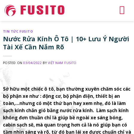
Skip
to
content
TIN TỨC FUSITO
Nước Rửa Kính Ô Tô | 10+ Lưu Ý Người
Tài Xế Cần Nắm Rõ
POSTED ON
03/04/2022
BY
VIỆT NAM FUSITO
Sở hữu một chiếc ô tô, bạn thường xuyên chăm sóc các
bộ phận xe như : động cơ, bộ phận điện, thiết bị an
toàn,…nhưng có một thứ bạn hay xem nhẹ, đó là làm
sạch kính chắn gió bằng nước rửa kính. Làm sạch kính
không đơn thuần chỉ là giúp bề ngoài xe sáng bóng,
cabin sạch sẽ, mà quan trọng hơn cả là nó giúp bạn có
tầm nhìn sáng và rõ, từ đó bạn lái xe được chuẩn chỉ và