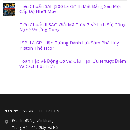
Tiêu Chuẩn SAE J300 Là Gì? Bí Mật Đằng Sau Mọi
Cấp Độ Nhớt Máy
Tiêu Chuẩn ILSAC: Giải Mã Từ A-Z Về Lịch Sử, Công
Nghệ Và Ứng Dụng
LSPI Là Gì? Hiện Tượng Đánh Lửa Sớm Phá Hủy
Piston Thế Nào?
Toàn Tập Về Động Cơ V8: Cấu Tạo, Ưu Nhược Điểm
Và Cách Bôi Trơn
NK&PP
: VSTAR CORPORATION
Địa chỉ: 63 Nguyễn Khang,
Trung Hòa, Cầu Giấy, Hà Nội