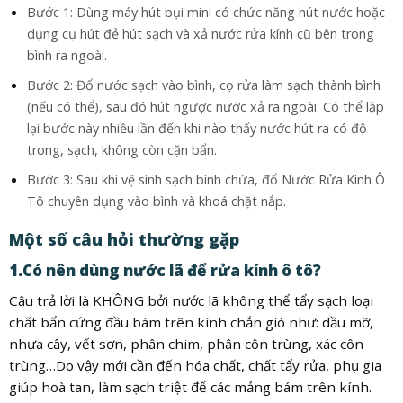
Bước 1: Dùng máy hút bụi mini có chức năng hút nước hoặc
dụng cụ hút đẻ hút sạch và xả nước rửa kính cũ bên trong
bình ra ngoài.
Bước 2: Đổ nước sạch vào bình, cọ rửa làm sạch thành bình
(nếu có thể), sau đó hút ngược nước xả ra ngoài. Có thể lặp
lại bước này nhiều lần đến khi nào thấy nước hút ra có độ
trong, sạch, không còn cặn bẩn.
Bước 3: Sau khi vệ sinh sạch bình chứa, đổ Nước Rửa Kính Ô
Tô chuyên dụng vào bình và khoá chặt nắp.
Một số câu hỏi thường gặp
1.Có nên dùng nước lã để rửa kính ô tô?
Câu trả lời là KHÔNG bởi nước lã không thể tẩy sạch loại
chất bẩn cứng đầu bám trên kính chắn gió như: dầu mỡ,
nhựa cây, vết sơn, phân chim, phân côn trùng, xác côn
trùng…Do vậy mới cần đến hóa chất, chất tẩy rửa, phụ gia
giúp hoà tan, làm sạch triệt để các mảng bám trên kính.