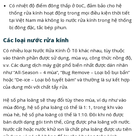
Có nhiệt độ điểm đông thấp ở 0oC, đảm bảo cho hệ
thống rửa kính hoạt động trong mọi điều kiện thời tiết
tại Việt Nam mà không lo nước rửa kính trong hệ thống
bị đông đặc, tắc bép phun.
Các loại nước rửa kính
Có nhiều loại Nước Rửa Kính Ô Tô khác nhau, tùy thuộc
vào thành phần được sử dụng, mùa vụ, công thức nồng độ,
v.v.
Các dung dịch máy giặt phổ biến nhất được dán nhãn
như “All-Season – 4 mùa”, “Bug Remove – Loại bỏ bụi bẩn”
hoặc “De-ice – Loại bỏ tuyết bám” và thường là sự kết hợp
của dung môi với chất tẩy rửa.
Hệ số pha loãng sẽ thay đổi tùy theo mùa, ví dụ như vào
mùa đông, hệ số pha loãng có thể là 1: 1, trong khi vào
mùa hè, hệ số pha loãng có thể là 1:10. Đôi khi nó được
bán dưới dạng gói tinh thể, cũng được pha loãng với nước.
Nước cất hoặc nước khử ion là chất pha loãng được ưu tiên