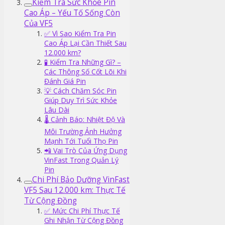
Kiểm Tra Sức Khỏe Pin
Cao Áp – Yếu Tố Sống Còn
Của VF5
✅ Vì Sao Kiểm Tra Pin
Cao Áp Lại Cần Thiết Sau
12.000 km?
🧪 Kiểm Tra Những Gì? –
Các Thông Số Cốt Lõi Khi
Đánh Giá Pin
💡 Cách Chăm Sóc Pin
Giúp Duy Trì Sức Khỏe
Lâu Dài
🌡️ Cảnh Báo: Nhiệt Độ Và
Môi Trường Ảnh Hưởng
Mạnh Tới Tuổi Thọ Pin
📲 Vai Trò Của Ứng Dụng
VinFast Trong Quản Lý
Pin
Chi Phí Bảo Dưỡng VinFast
VF5 Sau 12.000 km: Thực Tế
Từ Cộng Đồng
✅ Mức Chi Phí Thực Tế
Ghi Nhận Từ Cộng Đồng