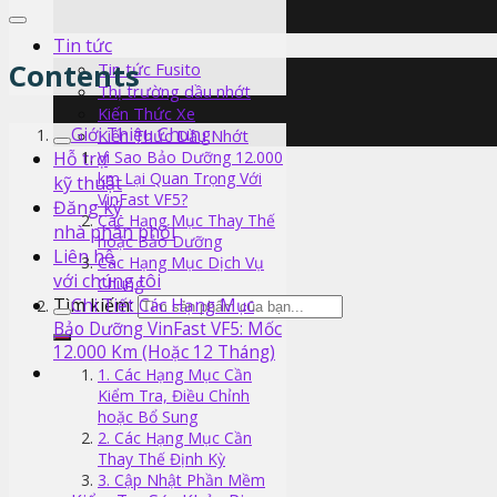
Tin tức
Contents
Tin tức Fusito
Thị trường dầu nhớt
Kiến Thức Xe
Giới Thiệu Chung
Kiến Thức Dầu Nhớt
Hỗ trợ
Vì Sao Bảo Dưỡng 12.000
km Lại Quan Trọng Với
kỹ thuật
VinFast VF5?
Đăng ký
Các Hạng Mục Thay Thế
nhà phân phối
hoặc Bảo Dưỡng
Liên hệ
Các Hạng Mục Dịch Vụ
với chúng tôi
Chung
Tìm kiếm:
Chi Tiết Các Hạng Mục
Bảo Dưỡng VinFast VF5: Mốc
12.000 Km (Hoặc 12 Tháng)
1. Các Hạng Mục Cần
Kiểm Tra, Điều Chỉnh
hoặc Bổ Sung
2. Các Hạng Mục Cần
Thay Thế Định Kỳ
3. Cập Nhật Phần Mềm