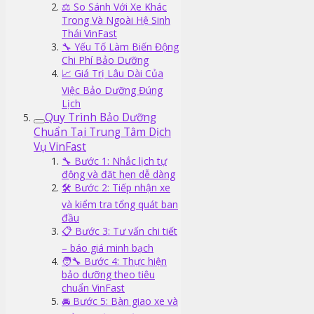
⚖️ So Sánh Với Xe Khác
Trong Và Ngoài Hệ Sinh
Thái VinFast
🔧 Yếu Tố Làm Biến Động
Chi Phí Bảo Dưỡng
📈 Giá Trị Lâu Dài Của
Việc Bảo Dưỡng Đúng
Lịch
Quy Trình Bảo Dưỡng
Chuẩn Tại Trung Tâm Dịch
Vụ VinFast
🔧 Bước 1: Nhắc lịch tự
động và đặt hẹn dễ dàng
🛠️ Bước 2: Tiếp nhận xe
và kiểm tra tổng quát ban
đầu
📋 Bước 3: Tư vấn chi tiết
– báo giá minh bạch
🧑‍🔧 Bước 4: Thực hiện
bảo dưỡng theo tiêu
chuẩn VinFast
🚘 Bước 5: Bàn giao xe và