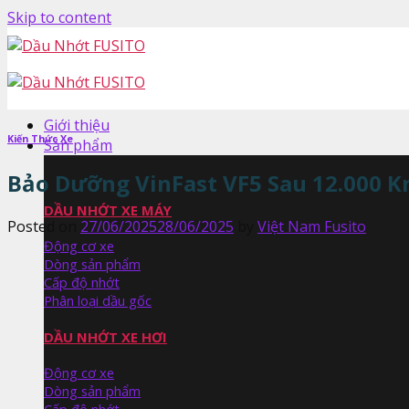
Skip to content
Giới thiệu
Kiến Thức Xe
Sản phẩm
Bảo Dưỡng VinFast VF5 Sau 12.000 K
DẦU NHỚT XE MÁY
Posted on
27/06/2025
28/06/2025
by
Việt Nam Fusito
Động cơ xe
Dòng sản phẩm
Cấp độ nhớt
Phân loại dầu gốc
DẦU NHỚT XE HƠI
Động cơ xe
Dòng sản phẩm