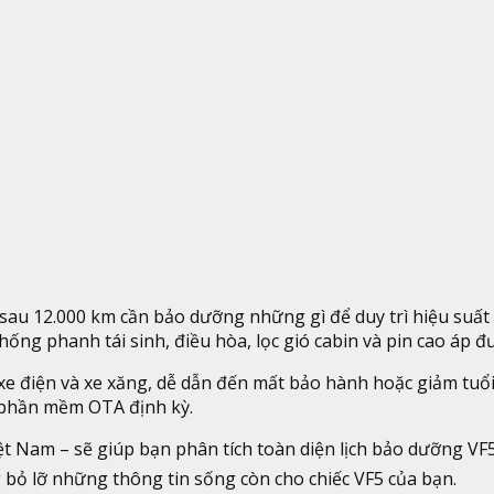
 – sau 12.000 km cần bảo dưỡng những gì để duy trì hiệu suất
ống phanh tái sinh, điều hòa, lọc gió cabin và pin cao áp đ
 điện và xe xăng, dễ dẫn đến mất bảo hành hoặc giảm tuổi t
t phần mềm OTA định kỳ.
t Nam – sẽ giúp bạn phân tích toàn diện lịch bảo dưỡng VF
 bỏ lỡ những thông tin sống còn cho chiếc VF5 của bạn.