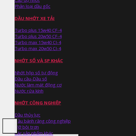
Cấp độ nhớt
Phân loại dầu gốc
DẦU NHỚT XE TẢI
Turbo plus 15w40 CF-4
Turbo plus 20w50 CF-4
Turbo max 15w40 CI-4
Turbo max 20w50 CI-4
NHỚT SỐ VÀ SP KHÁC
Nhớt hộp số tự động
Dầu cầu-Dầu số
Nước làm mát động cơ
Nước rửa kính
NHỚT CÔNG NGHIỆP
Dầu thủy lực
Dầu bánh răng công nghiệp
Mỡ bôi trơn
Các sản phẩm khác