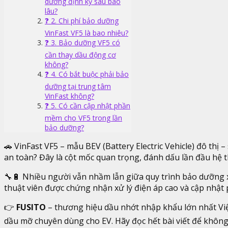
dưỡng định kỳ sau bao
lâu?
❓ 2. Chi phí bảo dưỡng
VinFast VF5 là bao nhiêu?
❓ 3. Bảo dưỡng VF5 có
cần thay dầu động cơ
không?
❓ 4. Có bắt buộc phải bảo
dưỡng tại trung tâm
VinFast không?
❓ 5. Có cần cập nhật phần
mềm cho VF5 trong lần
bảo dưỡng?
🚗 VinFast VF5 – mẫu BEV (Battery Electric Vehicle) đô thị
an toàn? Đây là cột mốc quan trọng, đánh dấu lần đầu hệ th
🔧🔋 Nhiều người vẫn nhầm lẫn giữa quy trình bảo dưỡng xe
thuật viên được chứng nhận xử lý điện áp cao và cập nhậ
👉
FUSITO
– thương hiệu dầu nhớt nhập khẩu lớn nhất Việ
dầu mỡ chuyên dùng cho EV. Hãy đọc hết bài viết để không