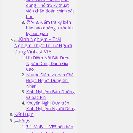
dụng – hỗ trợ kỹ thuật
viên chẩn đoán chính xác
hơn
🧑‍🔧 8. Kiểm tra kỹ biên
bản bảo dưỡng trước khi
ký bàn giao
Kinh Nghiệm – Trải
Nghiệm Thực Tế Từ Người
Dùng VinFast VF5
Ưu Điểm Nổi Bật Được
Người Dùng Đánh Giá
Cao
Nhược Điểm và Hạn Chế
Được Người Dùng Ghi
Nhận
Kinh Nghiệm Bảo Dưỡng
và Sạc Pin
Khuyến Nghị Dựa trên
Kinh Nghiệm Người Dùng
Kết Luận
FAQs
❓ 1. VinFast VF5 nên bảo