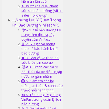
kiểm tra lần cuối
📞 Bước 6: Gọi lại chăm
sóc sau bảo dưỡng (After-
Sales Follow-up)
Những Lưu Ý Quan Trọng
Khi Bảo Dưỡng VinFast VF5
🧑‍🔧 1. Chỉ bảo dưỡng tại
trung tâm dịch vụ ủy
quyền của VinFast
📘 2. Giữ gìn và mang
theo sổ bảo hành khi đi
bảo dưỡng
🔋 3. Bảo vệ và theo dõi
sức khỏe pin cao áp
🐭🌊 4. Tránh các rủi ro
đặc thù của xe điện: ngập
nước và gặm nhấm
🛞 5. Kiểm tra các hệ
thống an toàn & cảnh báo
trước mỗi hành trình
📲 6. Tận dụng ứng dụng
VinFast trong quản lý lịch
bảo dưỡng
📝 7. Ghi lại nhật ký sử