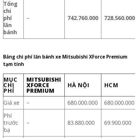
Tổng
chi
phí
–
742.760.000
728.560.000
lăn
bánh
Bảng chi phí lăn bánh xe Mitsubishi XForce Premium
tạm tính
MỤC
MITSUBISHI
CHI
XFORCE
HÀ NỘI
HCM
PHÍ
PREMIUM
Giá xe
–
680.000.000
680.000.000
Phí
trước
–
83.880.000
69.900.000
bạ