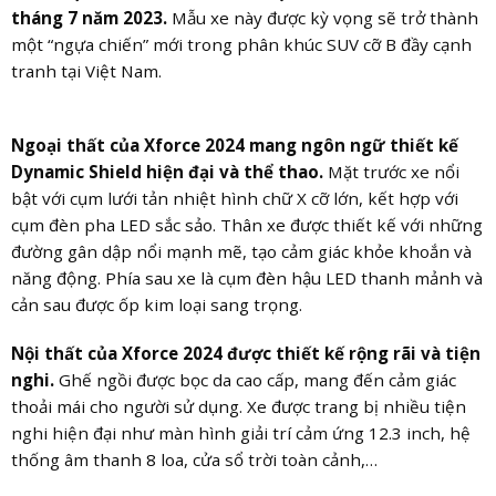
tháng 7 năm 2023.
Mẫu xe này được kỳ vọng sẽ trở thành
một “ngựa chiến” mới trong phân khúc SUV cỡ B đầy cạnh
tranh tại Việt Nam.
Ngoại thất của Xforce 2024 mang ngôn ngữ thiết kế
Dynamic Shield hiện đại và thể thao.
Mặt trước xe nổi
bật với cụm lưới tản nhiệt hình chữ X cỡ lớn, kết hợp với
cụm đèn pha LED sắc sảo. Thân xe được thiết kế với những
đường gân dập nổi mạnh mẽ, tạo cảm giác khỏe khoắn và
năng động. Phía sau xe là cụm đèn hậu LED thanh mảnh và
cản sau được ốp kim loại sang trọng.
Nội thất của Xforce 2024 được thiết kế rộng rãi và tiện
nghi.
Ghế ngồi được bọc da cao cấp, mang đến cảm giác
thoải mái cho người sử dụng. Xe được trang bị nhiều tiện
nghi hiện đại như màn hình giải trí cảm ứng 12.3 inch, hệ
thống âm thanh 8 loa, cửa sổ trời toàn cảnh,…