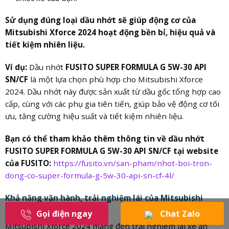
Sử dụng đúng loại dầu nhớt sẽ giúp động cơ của
Mitsubishi Xforce 2024 hoạt động bền bỉ, hiệu quả và
tiết kiệm nhiên liệu.
Ví dụ:
Dầu nhớt
FUSITO SUPER FORMULA G 5W-30 API
SN/CF
là một lựa chọn phù hợp cho Mitsubishi Xforce
2024. Dầu nhớt này được sản xuất từ dầu gốc tổng hợp cao
cấp, cùng với các phụ gia tiên tiến, giúp bảo vệ động cơ tối
ưu, tăng cường hiệu suất và tiết kiệm nhiên liệu.
Bạn có thể tham khảo thêm thông tin về dầu nhớt
FUSITO SUPER FORMULA G 5W-30 API SN/CF tại website
của FUSITO:
https://fusito.vn/san-pham/nhot-boi-tron-
dong-co-super-formula-g-5w-30-api-sn-cf-4l/
Khả năng vận hành, trải nghiệm lái của Mitsubishi
Xforce 2024
Gọi điện ngay
Chat Zalo
Mitsubishi Xforce 2024 mang đến trải nghiệm lái xe ấn