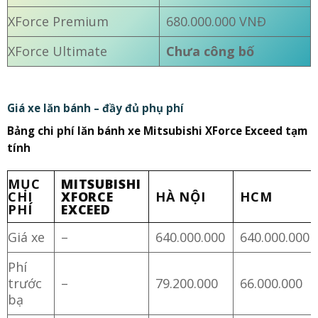
XForce Premium
680.000.000 VNĐ
XForce Ultimate
Chưa công bố
Giá xe lăn bánh – đầy đủ phụ phí
Bảng chi phí lăn bánh xe Mitsubishi XForce Exceed tạm
tính
MỤC
MITSUBISHI
CHI
XFORCE
HÀ NỘI
HCM
PHÍ
EXCEED
Giá xe
–
640.000.000
640.000.000
Phí
trước
–
79.200.000
66.000.000
bạ