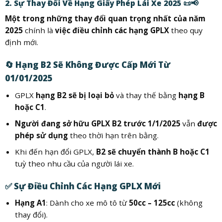
2. Sự Thay Đổi Về Hạng Giấy Phép Lái Xe 2025 📜📢
Một trong những thay đổi quan trọng nhất của năm
2025
chính là
việc điều chỉnh các hạng GPLX
theo quy
định mới.
🔄
Hạng B2 Sẽ Không Được Cấp Mới Từ
01/01/2025
GPLX
hạng B2 sẽ bị loại bỏ
và thay thế bằng
hạng B
hoặc C1
.
Người đang sở hữu GPLX B2 trước 1/1/2025
vẫn
được
phép sử dụng
theo thời hạn trên bằng.
Khi đến hạn đổi GPLX,
B2 sẽ chuyển thành B hoặc C1
tuỳ theo nhu cầu của người lái xe.
✅
Sự Điều Chỉnh Các Hạng GPLX Mới
Hạng A1
: Dành cho xe mô tô từ
50cc – 125cc
(không
thay đổi).