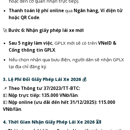
hoặc đến cơ quan nhận trực tiếp).
Thanh toán lệ phí online
qua
Ngân hàng, Ví điện tử
hoặc QR Code
.
🚀
Bước 6: Nhận giấy phép lái xe mới
Sau 5 ngày làm việc
, GPLX mới sẽ có trên
VNeID &
Cổng thông tin GPLX
.
Nếu chọn nhận qua bưu điện, người dân sẽ nhận GPLX
tại địa chỉ đăng ký.
3. Lệ Phí Đổi Giấy Phép Lái Xe 2026 💰
📌
Theo Thông tư 37/2023/TT-BTC:
💵
Nộp trực tiếp:
135.000 VNĐ/lần
.
💵
Nộp online (ưu đãi đến hết 31/12/2025):
115.000
VNĐ/lần
.
4. Thời Gian Nhận Giấy Phép Lái Xe 2026 ⏳🚦