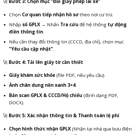
🚀
Bước 3: Chọn mục “Đổi giấy phép lái xe”
Chọn
Cơ quan tiếp nhận hồ sơ
theo nơi cư trú.
Nhập
số GPLX
→ Nhấn
Tra cứu
để hệ thống
tự động
điền thông tin
.
Nếu cần thay đổi thông tin (CCCD, địa chỉ), chọn mục
“Yêu cầu cập nhật”
.
🚀
Bước 4: Tải lên giấy tờ cần thiết
Giấy khám sức khỏe
(file PDF, nếu yêu cầu).
Ảnh chân dung nền xanh 3×4
.
Bản scan GPLX & CCCD/Hộ chiếu
(định dạng PDF,
DOCX).
🚀
Bước 5: Xác nhận thông tin & Thanh toán lệ phí
Chọn hình thức nhận GPLX
(Nhận tại nhà qua bưu điện