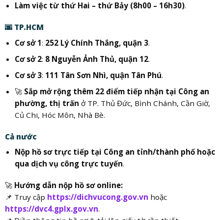
Làm việc từ thứ Hai – thứ Bảy (8h00 – 16h30)
.
🌆
TP.HCM
Cơ sở 1
:
252 Lý Chính Thắng, quận 3
.
Cơ sở 2
:
8 Nguyễn Ảnh Thủ, quận 12
.
Cơ sở 3
:
111 Tân Sơn Nhì, quận Tân Phú
.
🚀
Sắp mở rộng thêm 22 điểm tiếp nhận tại Công an
phường, thị trấn
ở TP. Thủ Đức, Bình Chánh, Cần Giờ,
Củ Chi, Hóc Môn, Nhà Bè.
Cả nước
Nộp hồ sơ trực tiếp tại Công an tỉnh/thành phố hoặc
qua dịch vụ công trực tuyến
.
🚀
Hướng dẫn nộp hồ sơ online:
📌 Truy cập
https://dichvucong.gov.vn
hoặc
https://dvc4.gplx.gov.vn
.