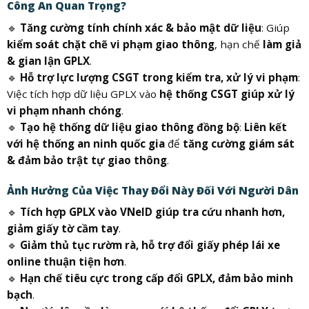
Công An Quan Trọng?
🔹
Tăng cường tính chính xác & bảo mật dữ liệu
: Giúp
kiểm soát chặt chẽ vi phạm giao thông
, hạn chế
làm giả
& gian lận GPLX
.
🔹
Hỗ trợ lực lượng CSGT trong kiểm tra, xử lý vi phạm
:
Việc tích hợp dữ liệu GPLX vào
hệ thống CSGT giúp xử lý
vi phạm nhanh chóng
.
🔹
Tạo hệ thống dữ liệu giao thông đồng bộ
:
Liên kết
với hệ thống an ninh quốc gia
để
tăng cường giám sát
& đảm bảo trật tự giao thông
.
Ảnh Hưởng Của Việc Thay Đổi Này Đối Với Người Dân
🔹
Tích hợp GPLX vào VNeID giúp tra cứu nhanh hơn,
giảm giấy tờ cầm tay
.
🔹
Giảm thủ tục rườm rà, hỗ trợ đổi giấy phép lái xe
online thuận tiện hơn
.
🔹
Hạn chế tiêu cực trong cấp đổi GPLX, đảm bảo minh
bạch
.