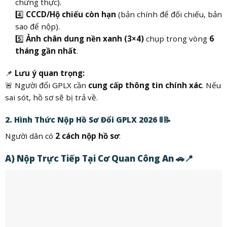
chứng thực).
4️⃣
CCCD/Hộ chiếu còn hạn
(bản chính để đối chiếu, bản
sao để nộp).
5️⃣
Ảnh chân dung nền xanh (3×4)
chụp trong vòng
6
tháng gần nhất
.
📌
Lưu ý quan trọng:
🚨 Người đổi GPLX cần
cung cấp thông tin chính xác
. Nếu
sai sót, hồ sơ sẽ bị trả về.
2. Hình Thức Nộp Hồ Sơ Đổi GPLX 2026 🚦📝
Người dân có
2 cách nộp hồ sơ
:
A) Nộp Trực Tiếp Tại Cơ Quan Công An 🚗📍