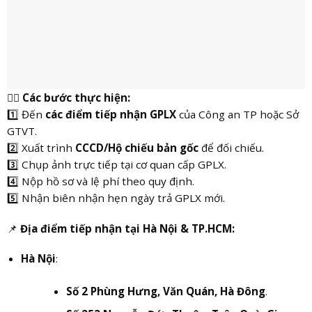
👮‍♂️
Các bước thực hiện:
1️⃣ Đến
các điểm tiếp nhận GPLX
của Công an TP hoặc Sở
GTVT.
2️⃣ Xuất trình
CCCD/Hộ chiếu bản gốc
để đối chiếu.
3️⃣ Chụp ảnh trực tiếp tại cơ quan cấp GPLX.
4️⃣ Nộp hồ sơ và lệ phí theo quy định.
5️⃣ Nhận biên nhận hẹn ngày trả GPLX mới.
📌
Địa điểm tiếp nhận tại Hà Nội & TP.HCM:
Hà Nội
:
Số 2 Phùng Hưng, Văn Quán, Hà Đông
.