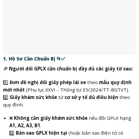
1. Hồ Sơ Cần Chuẩn Bị 📂✅
🔎
Người đổi GPLX cần chuẩn bị đầy đủ các giấy tờ sau:
1️⃣
Đơn đề nghị đổi giấy phép lái xe
theo
mẫu quy định
mới nhất
(Phụ lục XXVI – Thông tư 35/2024/TT-BGTVT).
2️⃣
Giấy khám sức khỏe
từ
cơ sở y tế đủ điều kiện
theo
quy định.
❌
Không cần giấy khám sức khỏe
nếu đổi GPLX hạng
A1, A2, A3, B1
.
3️⃣
Bản sao GPLX hiện tại
(hoặc bản sao điện tử có