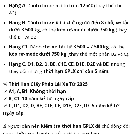
Hạng A
: Dành cho xe mô tô trên
125cc
(thay thế cho
A2).
Hạng B
: Dành cho
xe ô tô chở người đến 8 chỗ, xe tải
dưới 3.500 kg
, có thể
kéo rơ-moóc dưới 750 kg
(thay
thế B1 và B2).
Hạng C1
: Dành cho
xe tải từ 3.500 – 7.500 kg
, có thể
kéo rơ-moóc dưới 750 kg
(thay thế một phần B2 và C).
Hạng C, D1, D2, D, BE, C1E, CE, D1E, D2E và DE
: Không
thay đổi nhưng
thời hạn GPLX chỉ còn 5 năm
.
🚨
Thời Hạn Giấy Phép Lái Xe Từ 2025
📌
A1, A, B1
:
Không thời hạn
.
📌
B, C1
:
10 năm kể từ ngày cấp
.
📌
C, D1, D2, D, BE, C1E, CE, D1E, D2E, DE
:
5 năm kể từ
ngày cấp
.
⏳ Người dân nên
kiểm tra thời hạn GPLX
để chủ động đổi
đúng thời gian, tránh bị xử phạt khi quá hạn.