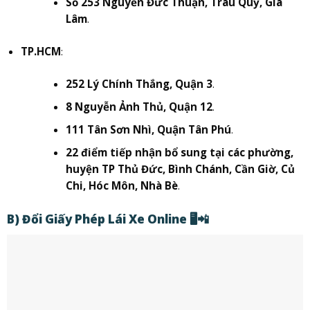
Số 253 Nguyễn Đức Thuận, Trâu Quỳ, Gia
Lâm
.
TP.HCM
:
252 Lý Chính Thắng, Quận 3
.
8 Nguyễn Ảnh Thủ, Quận 12
.
111 Tân Sơn Nhì, Quận Tân Phú
.
22 điểm tiếp nhận bổ sung tại các phường,
huyện TP Thủ Đức, Bình Chánh, Cần Giờ, Củ
Chi, Hóc Môn, Nhà Bè
.
B) Đổi Giấy Phép Lái Xe Online 🖥️📲