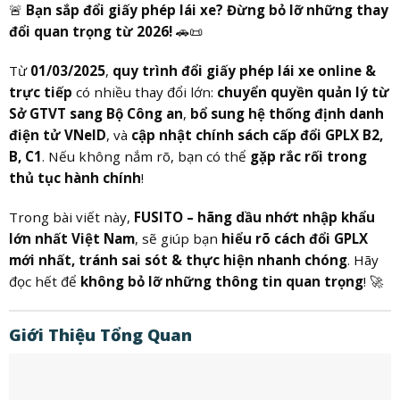
🚨
Bạn sắp đổi giấy phép lái xe? Đừng bỏ lỡ những thay
đổi quan trọng từ 2026!
🚗📜
Từ
01/03/2025
,
quy trình đổi giấy phép lái xe online &
trực tiếp
có nhiều thay đổi lớn:
chuyển quyền quản lý từ
Sở GTVT sang Bộ Công an
,
bổ sung hệ thống định danh
điện tử VNeID
, và
cập nhật chính sách cấp đổi GPLX B2,
B, C1
. Nếu không nắm rõ, bạn có thể
gặp rắc rối trong
thủ tục hành chính
!
Trong bài viết này,
FUSITO – hãng dầu nhớt nhập khẩu
lớn nhất Việt Nam
, sẽ giúp bạn
hiểu rõ cách đổi GPLX
mới nhất, tránh sai sót & thực hiện nhanh chóng
. Hãy
đọc hết để
không bỏ lỡ những thông tin quan trọng
! 🚀
Giới Thiệu Tổng Quan