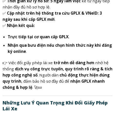
✅
Thời gian xử lý hồ sơ:
5 ngày làm việc
kể từ ngày tiếp
nhận đầy đủ hồ sơ hợp lệ.
✅
Cập nhật trên hệ thống tra cứu GPLX & VNeID:
3
ngày sau khi cấp GPLX mới
.
✅
Nhận kết quả:
Trực tiếp tại cơ quan cấp GPLX
.
Nhận qua bưu điện nếu chọn hình thức này khi đăng
ký online
.
👉 Việc đổi giấy phép lái xe
trở nên dễ dàng hơn
nhờ hệ
thống
dịch vụ công trực tuyến, quy trình rõ ràng & tích
hợp công nghệ số
. Người dân
chủ động thực hiện đúng
quy trình
, đảm bảo hồ sơ đầy đủ để
nhận GPLX nhanh
chóng & hợp lệ
. 🚀📜
Những Lưu Ý Quan Trọng Khi Đổi Giấy Phép
Lái Xe