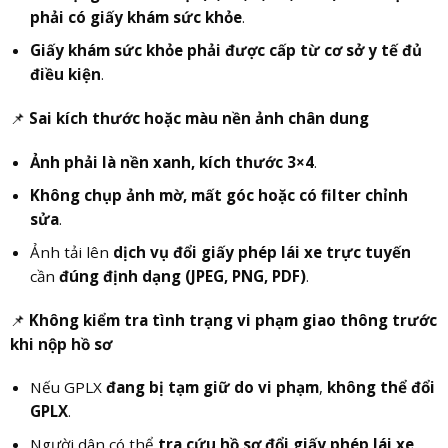
phải có giấy khám sức khỏe
.
Giấy khám sức khỏe phải được cấp từ cơ sở y tế đủ
điều kiện
.
📌
Sai kích thước hoặc màu nền ảnh chân dung
Ảnh phải là nền xanh, kích thước 3×4
.
Không chụp ảnh mờ, mất góc hoặc có filter chỉnh
sửa
.
Ảnh tải lên
dịch vụ đổi giấy phép lái xe trực tuyến
cần
đúng định dạng (JPEG, PNG, PDF)
.
📌
Không kiểm tra tình trạng vi phạm giao thông trước
khi nộp hồ sơ
Nếu GPLX
đang bị tạm giữ do vi phạm
,
không thể đổi
GPLX
.
Người dân có thể
tra cứu hồ sơ đổi giấy phép lái xe