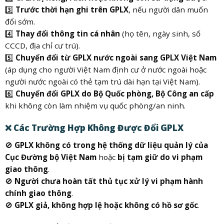
3️⃣
Trước thời hạn ghi trên GPLX
, nếu người dân muốn
đổi sớm.
4️⃣
Thay đổi thông tin cá nhân
(họ tên, ngày sinh, số
CCCD, địa chỉ cư trú).
5️⃣
Chuyển đổi từ GPLX nước ngoài sang GPLX Việt Nam
(áp dụng cho người Việt Nam định cư ở nước ngoài hoặc
người nước ngoài có thẻ tạm trú dài hạn tại Việt Nam).
6️⃣
Chuyển đổi GPLX do Bộ Quốc phòng, Bộ Công an cấp
khi không còn làm nhiệm vụ quốc phòng/an ninh.
❌
Các Trường Hợp Không Được Đổi GPLX
🚫
GPLX không có trong hệ thống dữ liệu quản lý của
Cục Đường bộ Việt Nam
hoặc
bị tạm giữ do vi phạm
giao thông
.
🚫
Người chưa hoàn tất thủ tục xử lý vi phạm hành
chính giao thông
.
🚫
GPLX giả, không hợp lệ hoặc không có hồ sơ gốc
.