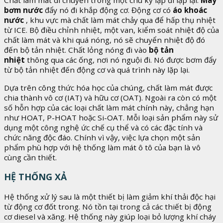
Chất làm mát di chuyển trong một chu kỳ lặp đi lặp lại.
Máy
bơm nước
đẩy nó đi khắp động cơ. Động cơ có
áo khoác
nước
, khu vực mà chất làm mát chảy qua để hấp thụ nhiệt
từ ICE. Bộ điều chỉnh nhiệt, một van, kiểm soát nhiệt độ của
chất làm mát và khi quá nóng, nó sẽ chuyển nhiệt độ đó
đến bộ tản nhiệt. Chất lỏng nóng đi vào
bộ tản
nhiệt
thông qua các ống, nơi nó nguội đi. Nó được bơm đẩy
từ bộ tản nhiệt đến động cơ và quá trình này lặp lại.
Dựa trên công thức hóa học của chúng, chất làm mát được
chia thành vô cơ (IAT) và hữu cơ (OAT). Ngoài ra còn có một
số hỗn hợp của các loại chất làm mát chính này, chẳng hạn
như HOAT, P-HOAT hoặc Si-OAT. Mỗi loại sản phẩm này sử
dụng một công nghệ ức chế cụ thể và có các đặc tính và
chức năng độc đáo. Chính vì vậy, việc lựa chọn một sản
phẩm phù hợp với hệ thống làm mát ô tô của bạn là vô
cùng cần thiết.
HỆ THỐNG XẢ
Hệ thống xử lý sau là một thiết bị làm giảm khí thải độc hại
từ động cơ đốt trong. Nó tồn tại trong cả các thiết bị động
cơ diesel và xăng. Hệ thống này giúp loại bỏ lượng khí cháy