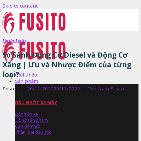
Skip to content
Tin tức Fusito
So Sánh Động Cơ Diesel và Động Cơ
Xăng | Ưu và Nhược Điểm của từng
loại?
Giới thiệu
Sản phẩm
Posted on
26/11/2022
26/11/2022
by
Việt Nam Fusito
DẦU NHỚT XE MÁY
Động cơ xe
Dòng sản phẩm
Cấp độ nhớt
Phân loại dầu gốc