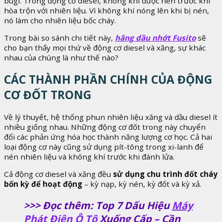
bugi. Trong động cơ diesel, không khí được nén trước khi
hòa trộn với nhiên liệu. Vì không khí nóng lên khi bị nén,
nó làm cho nhiên liệu bốc cháy.
Trong bài so sánh chi tiết này,
hãng dầu nhớt Fusito
sẽ
cho bạn thấy mọi thứ về động cơ diesel và xăng, sự khác
nhau của chúng là như thế nào?
CÁC THÀNH PHẦN CHÍNH CỦA ĐỘNG
CƠ ĐỐT TRONG
Về lý thuyết, hệ thống phun nhiên liệu xăng và dầu diesel ít
nhiều giống nhau. Những động cơ đốt trong này chuyển
đổi các phản ứng hóa học thành năng lượng cơ học. Cả hai
loại động cơ này cũng sử dụng pít-tông trong xi-lanh để
nén nhiên liệu và không khí trước khi đánh lửa.
Cả động cơ diesel và xăng đều
sử dụng chu trình đốt cháy
bốn kỳ để hoạt động
– kỳ nạp, kỳ nén, kỳ đốt và kỳ xả.
>>> Đọc thêm: Top 7 Dấu Hiệu
Máy
Phát Điện Ô Tô
Xuống Cấp – Cần