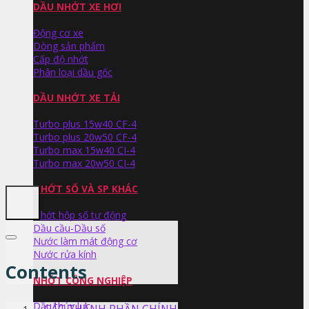
DẦU NHỚT XE HƠI
Động cơ xe
Dòng sản phẩm
Cấp độ nhớt
Phân loại dầu gốc
DẦU NHỚT XE TẢI
Turbo plus 15w40 CF-4
Turbo plus 20w50 CF-4
Turbo max 15w40 CI-4
Turbo max 20w50 CI-4
NHỚT SỐ VÀ SP KHÁC
Nhớt hộp số tự động
Dầu cầu-Dầu số
Nước làm mát động cơ
Nước rửa kính
Contents
NHỚT CÔNG NGHIỆP
Dầu thủy lực