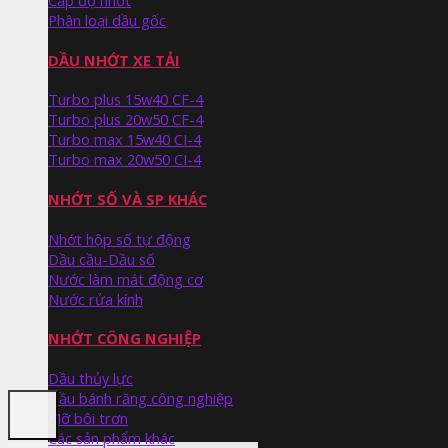
Cấp độ nhớt
Phân loại dầu gốc
DẦU NHỚT XE TẢI
Turbo plus 15w40 CF-4
Turbo plus 20w50 CF-4
Turbo max 15w40 CI-4
Turbo max 20w50 CI-4
NHỚT SỐ VÀ SP KHÁC
Nhớt hộp số tự động
Dầu cầu-Dầu số
Nước làm mát động cơ
Nước rửa kính
NHỚT CÔNG NGHIỆP
Dầu thủy lực
Dầu bánh răng công nghiệp
Mỡ bôi trơn
Các sản phẩm khác