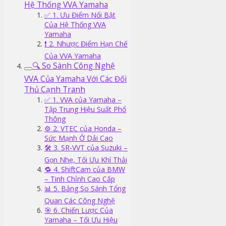
Hệ Thống VVA Yamaha
✅ 1. Ưu Điểm Nổi Bật
Của Hệ Thống VVA
Yamaha
❗ 2. Nhược Điểm Hạn Chế
Của VVA Yamaha
🔍 So Sánh Công Nghệ
VVA Của Yamaha Với Các Đối
Thủ Cạnh Tranh
✅ 1. VVA của Yamaha –
Tập Trung Hiệu Suất Phổ
Thông
⚙️ 2. VTEC của Honda –
Sức Mạnh Ở Dải Cao
🛠️ 3. SR-VVT của Suzuki –
Gọn Nhẹ, Tối Ưu Khí Thải
🔁 4. ShiftCam của BMW
– Tinh Chỉnh Cao Cấp
📊 5. Bảng So Sánh Tổng
Quan Các Công Nghệ
🎯 6. Chiến Lược Của
Yamaha – Tối Ưu Hiệu