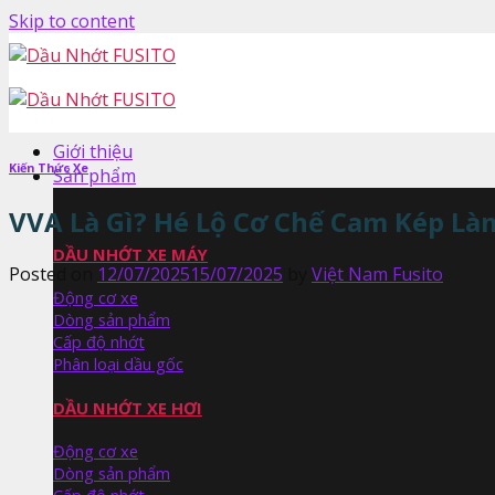
Skip to content
Giới thiệu
Kiến Thức Xe
Sản phẩm
VVA Là Gì? Hé Lộ Cơ Chế Cam Kép L
DẦU NHỚT XE MÁY
Posted on
12/07/2025
15/07/2025
by
Việt Nam Fusito
Động cơ xe
Dòng sản phẩm
Cấp độ nhớt
Phân loại dầu gốc
DẦU NHỚT XE HƠI
Động cơ xe
Dòng sản phẩm