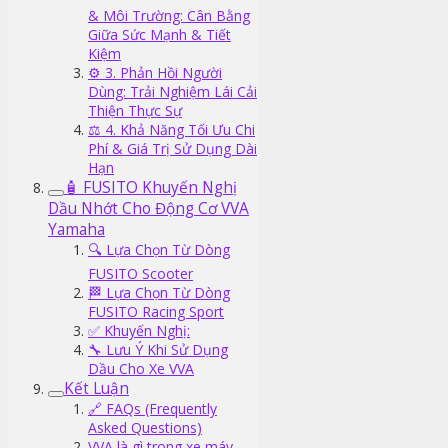
& Môi Trường: Cân Bằng
Giữa Sức Mạnh & Tiết
Kiệm
⚙️ 3. Phản Hồi Người
Dùng: Trải Nghiệm Lái Cải
Thiện Thực Sự
⚖️ 4. Khả Năng Tối Ưu Chi
Phí & Giá Trị Sử Dụng Dài
Hạn
🧴 FUSITO Khuyến Nghị
Dầu Nhớt Cho Động Cơ VVA
Yamaha
🔍 Lựa Chọn Từ Dòng
FUSITO Scooter
🏁 Lựa Chọn Từ Dòng
FUSITO Racing Sport
✅ Khuyến Nghị:
🔧 Lưu Ý Khi Sử Dụng
Dầu Cho Xe VVA
Kết Luận
🔗 FAQs (Frequently
Asked Questions)
VVA là gì trong xe máy