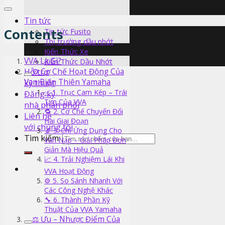
Tin tức
Contents
Tin tức Fusito
Thị trường dầu nhớt
Kiến Thức Xe
VVA Là Gì?
Kiến Thức Dầu Nhớt
Hỗ trợ
⚙️ Cơ Chế Hoạt Động Của
Van Biến Thiên Yamaha
kỹ thuật
✅ 1. Trục Cam Kép – Trái
Đăng ký
Tim Của VVA
nhà phân phối
🔁 2. Cơ Chế Chuyển Đổi
Liên hệ
Hai Giai Đoạn
với chúng tôi
🔬 3. Chỉ Ứng Dụng Cho
Tìm kiếm:
Van Nạp – Giải Pháp Đơn
Giản Mà Hiệu Quả
📈 4. Trải Nghiệm Lái Khi
VVA Hoạt Động
⚙️ 5. So Sánh Nhanh Với
Các Công Nghệ Khác
🔧 6. Thành Phần Kỹ
Thuật Của VVA Yamaha
⚖️ Ưu – Nhược Điểm Của