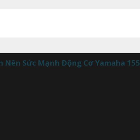
àm Nên Sức Mạnh Động Cơ Yamaha 155