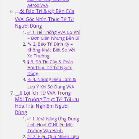
Aerox VVA
🛠️ Bảo Trì & Độ Bền Của
VVA: Góc Nhìn Thực Tế Từ
Người Dùng
✅ 1. Hệ Thống VVA Cơ Khí
– Đơn Giản Nhưng Bền Bỉ
🔧 2. Bảo Trì Định Kỳ –
Không Khác Biệt So Với
Xe Thường
🧪 3. Độ Tin Cậy & Phản
Hồi Thực Tế Từ Người
Dùng
⚠️ 4. Những Hiểu Lầm &
Lưu Ý Khi Sử Dụng VVA
🚦 Lợi Ích Từ VVA Trong
Môi Trường Thực Tế: Tối Ưu
Hóa Trải Nghiệm Người
Dùng
✅ 1. Khả Năng Ứng Dụng
Linh Hoạt Ở Nhiều Môi
Trường Vận Hành
💹 2. Hiệu Quả Nhiên Liệu