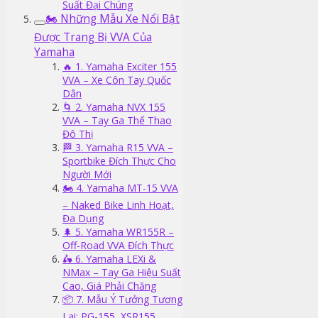
Suất Đại Chúng
🏍️ Những Mẫu Xe Nổi Bật
Được Trang Bị VVA Của
Yamaha
🔥 1. Yamaha Exciter 155
VVA – Xe Côn Tay Quốc
Dân
🌀 2. Yamaha NVX 155
VVA – Tay Ga Thể Thao
Đô Thị
🏁 3. Yamaha R15 VVA –
Sportbike Đích Thực Cho
Người Mới
🏍️ 4. Yamaha MT-15 VVA
– Naked Bike Linh Hoạt,
Đa Dụng
🌲 5. Yamaha WR155R –
Off-Road VVA Đích Thực
🛵 6. Yamaha LEXi &
NMax – Tay Ga Hiệu Suất
Cao, Giá Phải Chăng
📦 7. Mẫu Ý Tưởng Tương
Lai: PG-155, XSR155,