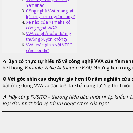
Yamaha?
Công nghệ VVA mang lại
lợi ích gì cho người dùng?
Xe nào của Yamaha có
công nghệ VVA?
VVA có phải bảo dưỡng
thường xuyên không?
VVA khác gì so với VTEC
của Honda?
🔥
Bạn có thực sự hiểu rõ về công nghệ VVA của Yamah
hệ thống
Variable Valve Actuation (VVA)
. Nhưng liệu công
⚙️
Với góc nhìn của chuyên gia hơn 10 năm nghiên cứu
bật ứng dụng VVA và đặc biệt là khả năng tương thích với 
📌
Hãy cùng FUSITO – thương hiệu dầu nhớt nhập khẩu hà
loại dầu nhớt bảo vệ tối ưu động cơ xe của bạn!