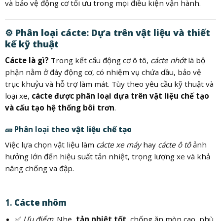
và bảo vệ động cơ tối ưu trong mọi điều kiện vận hành.
⚙️
Phân loại cácte: Dựa trên vật liệu và thiết
kế kỹ thuật
Cácte là gì?
Trong kết cấu động cơ ô tô,
cácte nhớt
là bộ
phận nằm ở đáy động cơ, có nhiệm vụ chứa dầu, bảo vệ
trục khuỷu và hỗ trợ làm mát. Tùy theo yêu cầu kỹ thuật và
loại xe,
cácte được phân loại dựa trên vật liệu chế tạo
và cấu tạo hệ thống bôi trơn
.
🧱 Phân loại theo
vật liệu chế tạo
Việc lựa chọn vật liệu làm
cácte xe máy
hay
cácte ô tô
ảnh
hưởng lớn đến hiệu suất tản nhiệt, trọng lượng xe và khả
năng chống va đập.
1.
Cácte nhôm
✅
Ưu điểm
: Nhẹ,
tản nhiệt tốt
, chống ăn mòn cao, phù