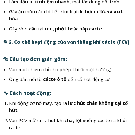
Làm
dầu bị ô nhiễm nhanh
, mất tác dụng bôi trơn
Gây ăn mòn các chi tiết kim loại do
hơi nước và axit
hóa
Gây rò rỉ dầu tại
ron, phớt
hoặc
nắp cacte
🔁
2. Cơ chế hoạt động của van thông khí cácte (PCV)
🔩 Cấu tạo đơn giản gồm:
Van một chiều (chỉ cho phép khí đi một hướng)
Ống dẫn nối từ
cácte ô tô
đến cổ hút động cơ
🔧 Cách hoạt động:
Khi động cơ nổ máy, tạo ra
lực hút chân không tại cổ
hút
.
Van PCV mở ra → hút khí cháy lọt xuống các te ra khỏi
cacte.