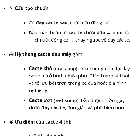
🔧
Cấu tạo chuẩn
:
Có
đáy cacte sâu
, chứa dầu động cơ.
Dầu tuần hoàn từ
các te chứa dầu
→ bơm dầu
→ chi tiết động cơ → chảy ngược về đáy các te.
🧰
Hệ thống cacte dầu máy
gồm:
Cacte khô
(dry sump): Dầu không nằm tại đáy
cacte mà ở
bình chứa phụ
. Giúp tránh sủi bọt
và tối ưu bôi trơn trong xe đua hoặc địa hình
nghiêng.
Cacte ướt
(wet sump): Dầu được chứa ngay
dưới đáy các te
, đơn giản và phổ biến hơn.
🧠
Ưu điểm của cacte 4 thì
:
Giữ dầu ổn định