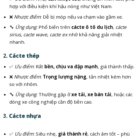
hợp với điều kiện khí hậu nóng như Việt Nam.
❌
Nhược điểm
: Dễ bị móp nếu va chạm vào gầm xe.
🔧
Ứng dụng
: Phổ biến trên
cácte ô tô du lịch
,
cácte
sirius
,
cacte wave
,
cacte ex
nhờ khả năng giải nhiệt
nhanh.
2.
Cácte thép
✅
Ưu điểm
: Rất
bền, chịu va đập mạnh
, giá thành thấp.
❌
Nhược điểm
:
Trọng lượng nặng
, tản nhiệt kém hơn
so với nhôm.
🔧
Ứng dụng
: Thường gặp ở
xe tải, xe bán tải
, hoặc các
dòng xe công nghiệp cần độ bền cao.
3.
Cácte nhựa
✅
Ưu điểm
: Siêu nhẹ,
giá thành rẻ
, cách âm tốt – phù