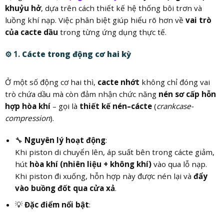
khuỷu hở
, dựa trên cách thiết kế hệ thống bôi trơn và
luồng khí nạp. Việc phân biệt giúp hiểu rõ hơn về
vai trò
của cacte dầu
trong từng ứng dụng thực tế.
⚙️ 1.
Cácte trong động cơ hai kỳ
Ở một số động cơ hai thì,
cacte nhớt
không chỉ đóng vai
trò chứa dầu mà còn đảm nhận chức năng
nén sơ cấp hỗn
hợp hòa khí
– gọi là
thiết kế nén–cácte
(
crankcase-
compression
).
🔧
Nguyên lý hoạt động
:
Khi piston di chuyển lên, áp suất bên trong cácte giảm,
hút
hòa khí (nhiên liệu + không khí)
vào qua lỗ nạp.
Khi piston đi xuống, hỗn hợp này được nén lại và
đẩy
vào buồng đốt qua cửa xả
.
💡
Đặc điểm nổi bật
: