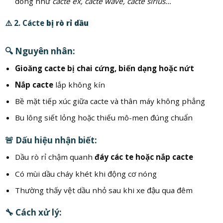
dòng như
cacte ex, cacte wave, cacte sirius…
⚠️ 2. Cácte
bị rò rỉ dầu
🔍 Nguyên nhân:
Gioăng cacte bị chai cứng, biến dạng hoặc nứt
Nắp cacte
lắp không kín
Bề mặt tiếp xúc giữa cacte và thân máy không phẳng
Bu lông siết lỏng hoặc thiếu mô-men đúng chuẩn
🚨 Dấu hiệu nhận biết:
Dầu rò rỉ chậm quanh
đáy các te hoặc nắp cacte
Có mùi dầu cháy khét khi động cơ nóng
Thường thấy vệt dầu nhỏ sau khi xe đậu qua đêm
🔧 Cách xử lý: