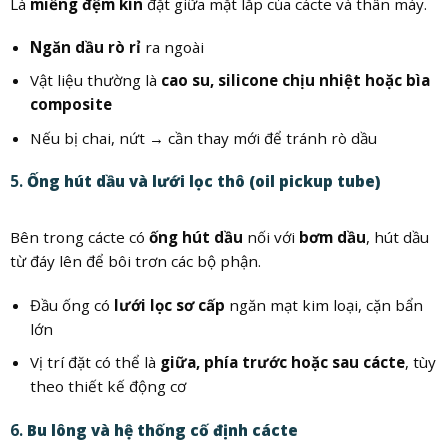
Là
miếng đệm kín
đặt giữa mặt lắp của cácte và thân máy.
Ngăn dầu rò rỉ
ra ngoài
Vật liệu thường là
cao su, silicone chịu nhiệt hoặc bìa
composite
Nếu bị chai, nứt → cần thay mới để tránh rò dầu
5.
Ống hút dầu và lưới lọc thô (oil pickup tube)
Bên trong cácte có
ống hút dầu
nối với
bơm dầu
, hút dầu
từ đáy lên để bôi trơn các bộ phận.
Đầu ống có
lưới lọc sơ cấp
ngăn mạt kim loại, cặn bẩn
lớn
Vị trí đặt có thể là
giữa, phía trước hoặc sau cácte
, tùy
theo thiết kế động cơ
6.
Bu lông và hệ thống cố định cácte