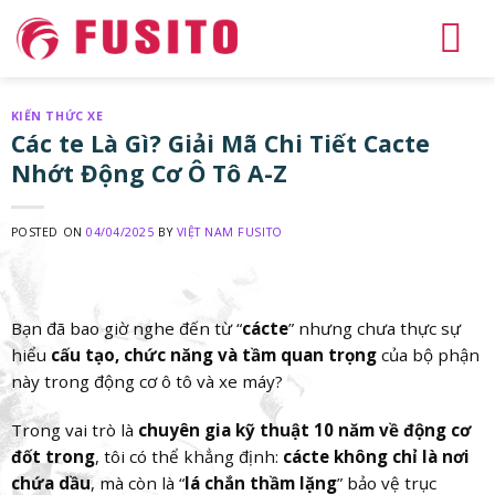
Skip
to
content
KIẾN THỨC XE
Các te Là Gì? Giải Mã Chi Tiết Cacte
Nhớt Động Cơ Ô Tô A-Z
POSTED ON
04/04/2025
BY
VIỆT NAM FUSITO
Bạn đã bao giờ nghe đến từ “
cácte
” nhưng chưa thực sự
hiểu
cấu tạo, chức năng và tầm quan trọng
của bộ phận
này trong động cơ ô tô và xe máy?
Trong vai trò là
chuyên gia kỹ thuật 10 năm về động cơ
đốt trong
, tôi có thể khẳng định:
cácte không chỉ là nơi
chứa dầu
, mà còn là “
lá chắn thầm lặng
” bảo vệ trục