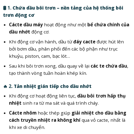
🛢️ 1.
Chứa dầu bôi trơn – nền tảng của hệ thống bôi
trơn động cơ
Cácte dầu máy
hoạt động như một
bể chứa chính của
dầu nhớt
động cơ.
Khi động cơ vận hành, dầu từ
đáy cacte
được hút lên
bởi bơm dầu, phân phối đến các bộ phận như trục
khuỷu, piston, cam, bạc lót…
Sau khi bôi trơn xong, dầu quay về lại
các te chứa dầu
,
tạo thành vòng tuần hoàn khép kín.
🔥 2.
Tản nhiệt gián tiếp cho dầu nhớt
Khi động cơ hoạt động liên tục,
dầu bôi trơn hấp thụ
nhiệt
sinh ra từ ma sát và quá trình cháy.
Cácte nhôm
hoặc thép giúp
giải nhiệt cho dầu bằng
cách truyền nhiệt ra không khí
qua vỏ cacte, nhất là
khi xe di chuyển.