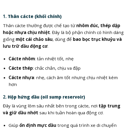
1.
Thân cácte (khối chính)
Thân cácte thường được chế tạo từ
nhôm đúc, thép dập
hoặc nhựa chịu nhiệt
. Đây là bộ phận chính có hình dáng
giống
một cái chảo sâu
, dùng để
bao bọc trục khuỷu và
lưu trữ dầu động cơ
.
Cácte nhôm
: tản nhiệt tốt, nhẹ
Cácte thép
: chắc chắn, chịu va đập
Cácte nhựa
: nhẹ, cách âm tốt nhưng chịu nhiệt kém
hơn
2.
Hộp hứng dầu (oil sump reservoir)
Đây là vùng lõm sâu nhất bên trong cácte, nơi
tập trung
và giữ dầu nhớt
sau khi tuần hoàn qua động cơ.
Giúp
ổn định mực dầu
trong quá trình xe di chuyển