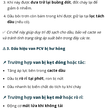
Khí này được
đưa trở lại buồng đốt
, đốt cháy lại để
giảm ô nhiễm.
Dầu bôi trơn còn bám trong khí được giữ lại tại
lọc tách
dầu
(nếu có).
✅
Cơ chế này giúp duy trì độ sạch cho dầu, bảo vệ cacte xe
và tránh tình trạng tăng áp suất bên trong đáy các te.
⚠️
3. Dấu hiệu van PCV bị hư hỏng
📌 Trường hợp
van bị kẹt đóng
hoặc tắc:
Tăng áp lực bên trong
cacte dầu
Dầu bị
rò rỉ tại phớt
, ron bị nứt
Dầu nhanh bị biến chất do tích tụ khí cháy
📌 Trường hợp
van bị kẹt mở
hoặc rò rỉ:
Động cơ
mất lửa khi không tải