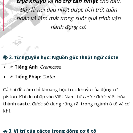
trục khuỷu
và
hỗ trợ tản nhiệt
cho dầu.
Đây là nơi dầu nhớt được tích trữ, tuần
hoàn và làm mát trong suốt quá trình vận
hành động cơ.
📚 2.
Từ nguyên học: Nguồn gốc thuật ngữ cácte
📌
Tiếng Anh
:
Crankcase
📌
Tiếng Pháp
:
Carter
Cả hai đều ám chỉ khoang bọc trục khuỷu của động cơ
piston. Khi du nhập vào Việt Nam, từ
carter
được Việt hóa
thành
cácte
, được sử dụng rộng rãi trong ngành ô tô và cơ
khí.
🚗 3.
Vị trí của cácte trong động cơ ô tô