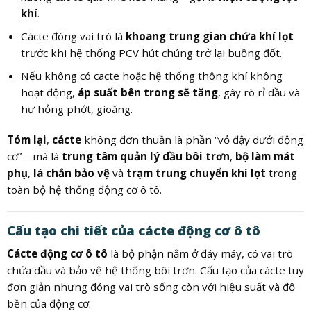
khí
.
Cácte đóng vai trò là
khoang trung gian chứa khí lọt
trước khi hệ thống PCV hút chúng trở lại buồng đốt.
Nếu không có cacte hoặc hệ thống thông khí không
hoạt động,
áp suất bên trong sẽ tăng
, gây rò rỉ dầu và
hư hỏng phớt, gioăng.
Tóm lại
,
cácte
không đơn thuần là phần “vỏ đậy dưới động
cơ” – mà là
trung tâm quản lý dầu bôi trơn
,
bộ làm mát
phụ
,
lá chắn bảo vệ
và
trạm trung chuyển khí lọt
trong
toàn bộ hệ thống động cơ ô tô.
Cấu tạo chi tiết của cácte động cơ ô tô
Cácte động cơ ô tô
là bộ phận nằm ở đáy máy, có vai trò
chứa dầu và bảo vệ hệ thống bôi trơn. Cấu tạo của cácte tuy
đơn giản nhưng đóng vai trò sống còn với hiệu suất và độ
bền của động cơ.