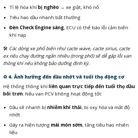
Tỉ lệ hòa khí
bị nghèo
→ xe giật, khó nổ
Tiêu hao dầu nhanh bất thường
Đèn Check Engine sáng
, ECU có thể báo lỗi cảm biến
khí nạp
🛠️
Các dòng xe phổ biến như cacte wave, cacte sirius, cacte
ex nếu chạy đường ngắn nhiều (trong phố) sẽ dễ gặp lỗi van
thông khí nếu không bảo dưỡng định kỳ.
♻️
4. Ảnh hưởng đến dầu nhớt và tuổi thọ động cơ
Hệ thống thông khí
liên quan trực tiếp đến tuổi thọ dầu
bôi trơn
. Nếu van PCV không hoạt động tốt:
Dầu sẽ nhanh bị
nhiễm khí thải
, bị oxy hóa và mất độ
nhớt
Gây ra hiện tượng
mài mòn sớm
, tăng tiêu hao nhiên
liệu