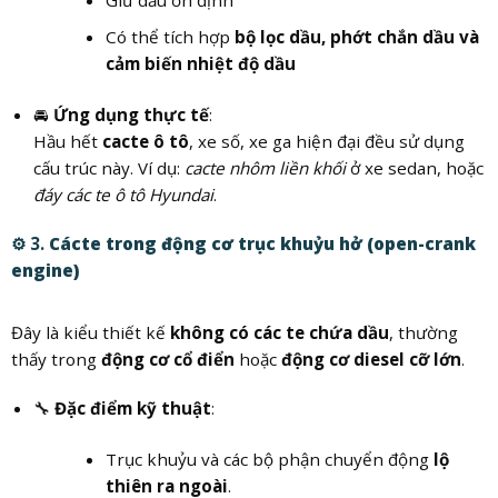
Có thể tích hợp
bộ lọc dầu, phớt chắn dầu và
cảm biến nhiệt độ dầu
🚘
Ứng dụng thực tế
:
Hầu hết
cacte ô tô
, xe số, xe ga hiện đại đều sử dụng
cấu trúc này. Ví dụ:
cacte nhôm liền khối
ở xe sedan, hoặc
đáy các te ô tô Hyundai
.
⚙️ 3.
Cácte trong động cơ trục khuỷu hở (open-crank
engine)
Đây là kiểu thiết kế
không có các te chứa dầu
, thường
thấy trong
động cơ cổ điển
hoặc
động cơ diesel cỡ lớn
.
🔧
Đặc điểm kỹ thuật
:
Trục khuỷu và các bộ phận chuyển động
lộ
thiên ra ngoài
.