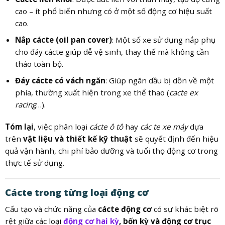
cao – ít phổ biến nhưng có ở một số động cơ hiệu suất
cao.
Nắp cácte (oil pan cover)
: Một số xe sử dụng nắp phụ
cho đáy cácte giúp dễ vệ sinh, thay thế mà không cần
tháo toàn bộ.
Đáy cácte có vách ngăn
: Giúp ngăn dầu bị dồn về một
phía, thường xuất hiện trong xe thể thao (
cacte ex
racing
…).
Tóm lại
, việc phân loại
cácte ô tô
hay
các te xe máy
dựa
trên
vật liệu và thiết kế kỹ thuật
sẽ quyết định đến hiệu
quả vận hành, chi phí bảo dưỡng và tuổi thọ động cơ trong
thực tế sử dụng.
Cácte trong từng loại động cơ
Cấu tạo và chức năng của
cácte động cơ
có sự khác biệt rõ
rệt giữa các loại
động cơ hai kỳ
, bốn kỳ và động cơ trục