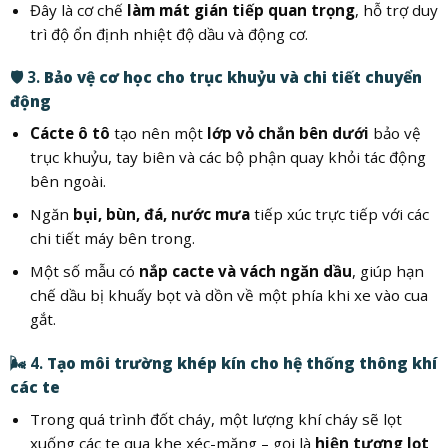
Đây là cơ chế
làm mát gián tiếp quan trọng
, hỗ trợ duy
trì độ ổn định nhiệt độ dầu và động cơ.
🛡️ 3.
Bảo vệ cơ học cho trục khuỷu và chi tiết chuyển
động
Cácte ô tô
tạo nên một
lớp vỏ chắn bên dưới
bảo vệ
trục khuỷu, tay biên và các bộ phận quay khỏi tác động
bên ngoài.
Ngăn
bụi, bùn, đá, nước mưa
tiếp xúc trực tiếp với các
chi tiết máy bên trong.
Một số mẫu có
nắp cacte và vách ngăn dầu
, giúp hạn
chế dầu bị khuấy bọt và dồn về một phía khi xe vào cua
gắt.
🌬️ 4.
Tạo môi trường khép kín cho hệ thống thông khí
các te
Trong quá trình đốt cháy, một lượng khí cháy sẽ lọt
xuống các te qua khe xéc-măng – gọi là
hiện tượng lọt