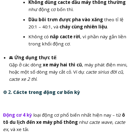
Không dùng cacte dầu máy thông thường
như động cơ bốn thì.
Dầu bôi trơn được pha vào xăng
theo tỉ lệ
20:1 – 40:1, và
cháy cùng nhiên liệu
.
Không có
nắp cacte rời
, vì phần này gắn liền
trong khối động cơ.
🚘
Ứng dụng thực tế
:
Gặp ở các dòng
xe máy hai thì cũ
, máy phát điện mini,
hoặc một số dòng máy cắt cỏ. Ví dụ:
cacte sirius đời cũ
,
cacte xe 2 thì
.
⚙️ 2.
Cácte trong động cơ bốn kỳ
Động cơ 4 kỳ
loại động cơ phổ biến nhất hiện nay – từ
ô
tô du lịch đến xe máy phổ thông
như
cacte wave
,
cacte
ex
, và xe tải.