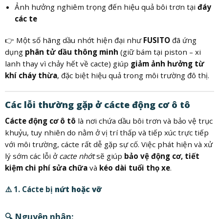
Ảnh hưởng nghiêm trọng đến hiệu quả bôi trơn tại
đáy
các te
👉 Một số hãng dầu nhớt hiện đại như
FUSITO
đã ứng
dụng
phân tử dầu thông minh
(giữ bám tại piston – xi
lanh thay vì chảy hết về cacte) giúp
giảm ảnh hưởng từ
khí cháy thừa
, đặc biệt hiệu quả trong môi trường đô thị.
Các lỗi thường gặp ở cácte động cơ ô tô
Cácte động cơ ô tô
là nơi chứa dầu bôi trơn và bảo vệ trục
khuỷu, tuy nhiên do nằm ở vị trí thấp và tiếp xúc trực tiếp
với môi trường, cácte rất dễ gặp sự cố. Việc phát hiện và xử
lý sớm các lỗi ở
cacte nhớt
sẽ giúp
bảo vệ động cơ, tiết
kiệm chi phí sửa chữa
và
kéo dài tuổi thọ xe
.
⚠️ 1. Cácte bị
nứt hoặc vỡ
🔍 Nguyên nhân: