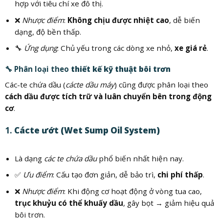
hợp với tiêu chí xe đô thị.
❌
Nhược điểm
:
Không chịu được nhiệt cao
, dễ biến
dạng, độ bền thấp.
🔧
Ứng dụng
: Chủ yếu trong các dòng xe nhỏ,
xe giá rẻ
.
🔧 Phân loại theo
thiết kế kỹ thuật bôi trơn
Các-te chứa dầu (
cácte dầu máy
) cũng được phân loại theo
cách dầu được tích trữ và luân chuyển bên trong động
cơ
.
1.
Cácte ướt (Wet Sump Oil System)
Là dạng
các te chứa dầu
phổ biến nhất hiện nay.
✅
Ưu điểm
: Cấu tạo đơn giản, dễ bảo trì,
chi phí thấp
.
❌
Nhược điểm
: Khi động cơ hoạt động ở vòng tua cao,
trục khuỷu có thể khuấy dầu
, gây bọt → giảm hiệu quả
bôi trơn.