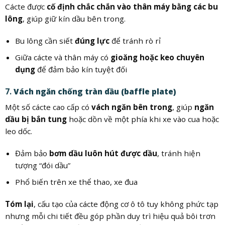
Cácte được
cố định chắc chắn vào thân máy bằng các bu
lông
, giúp giữ kín dầu bên trong.
Bu lông cần siết
đúng lực
để tránh rò rỉ
Giữa cácte và thân máy có
gioăng hoặc keo chuyên
dụng
để đảm bảo kín tuyệt đối
7.
Vách ngăn chống tràn dầu (baffle plate)
Một số cácte cao cấp có
vách ngăn bên trong
, giúp
ngăn
dầu bị bắn tung
hoặc dồn về một phía khi xe vào cua hoặc
leo dốc.
Đảm bảo
bơm dầu luôn hút được dầu
, tránh hiện
tượng “đói dầu”
Phổ biến trên xe thể thao, xe đua
Tóm lại
, cấu tạo của cácte động cơ ô tô tuy không phức tạp
nhưng mỗi chi tiết đều góp phần duy trì hiệu quả bôi trơn