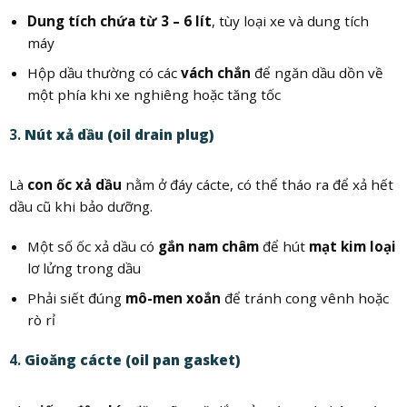
Dung tích chứa từ 3 – 6 lít
, tùy loại xe và dung tích
máy
Hộp dầu thường có các
vách chắn
để ngăn dầu dồn về
một phía khi xe nghiêng hoặc tăng tốc
3.
Nút xả dầu (oil drain plug)
Là
con ốc xả dầu
nằm ở đáy cácte, có thể tháo ra để xả hết
dầu cũ khi bảo dưỡng.
Một số ốc xả dầu có
gắn nam châm
để hút
mạt kim loại
lơ lửng trong dầu
Phải siết đúng
mô-men xoắn
để tránh cong vênh hoặc
rò rỉ
4.
Gioăng cácte (oil pan gasket)