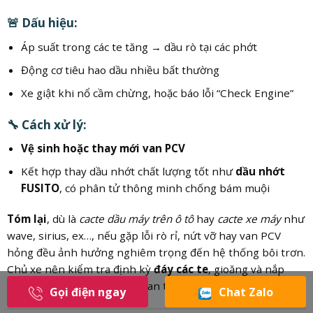
🚨 Dấu hiệu:
Áp suất trong các te tăng → dầu rò tại các phớt
Động cơ tiêu hao dầu nhiều bất thường
Xe giật khi nổ cầm chừng, hoặc báo lỗi “Check Engine”
🔧 Cách xử lý:
Vệ sinh hoặc thay mới van PCV
Kết hợp thay dầu nhớt chất lượng tốt như
dầu nhớt
FUSITO
, có phân tử thông minh chống bám muội
Tóm lại
, dù là
cacte dầu máy trên ô tô
hay
cacte xe máy
như
wave, sirius, ex…, nếu gặp lỗi rò rỉ, nứt vỡ hay van PCV
hỏng đều ảnh hưởng nghiêm trọng đến hệ thống bôi trơn.
Chủ xe nên kiểm tra định kỳ
đáy các te
, gioăng và nắp
cacte để đảm bảo vận hành an toàn và hiệu quả.
Gọi điện ngay
Chat Zalo