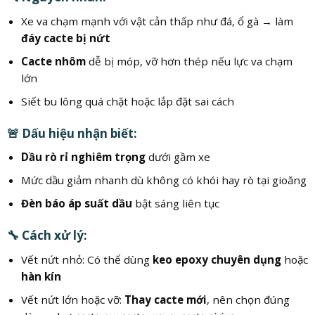
Xe va chạm mạnh với vật cản thấp như đá, ổ gà → làm
đáy cacte bị nứt
Cacte nhôm
dễ bị móp, vỡ hơn thép nếu lực va chạm
lớn
Siết bu lông quá chặt hoặc lắp đặt sai cách
🚨 Dấu hiệu nhận biết:
Dầu rò rỉ nghiêm trọng
dưới gầm xe
Mức dầu giảm nhanh dù không có khói hay rò tại gioăng
Đèn báo áp suất dầu
bật sáng liên tục
🔧 Cách xử lý:
Vết nứt nhỏ: Có thể dùng
keo epoxy chuyên dụng
hoặc
hàn kín
Vết nứt lớn hoặc vỡ:
Thay cacte mới
, nên chọn đúng