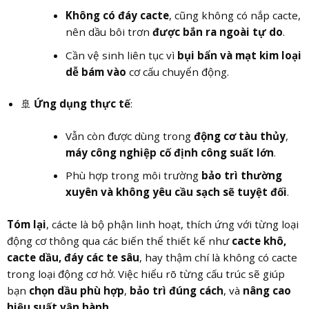
Không có đáy cacte
, cũng không có nắp cacte,
nên dầu bôi trơn
được bắn ra ngoài tự do
.
Cần vệ sinh liên tục vì
bụi bẩn và mạt kim loại
dễ bám vào
cơ cấu chuyển động.
🚢
Ứng dụng thực tế
:
Vẫn còn được dùng trong
động cơ tàu thủy
,
máy công nghiệp cố định công suất lớn
.
Phù hợp trong môi trường
bảo trì thường
xuyên và không yêu cầu sạch sẽ tuyệt đối
.
Tóm lại
, cácte là bộ phận linh hoạt, thích ứng với từng loại
động cơ thông qua các biến thể thiết kế như
cacte khô,
cacte dầu, đáy các te sâu
, hay thậm chí là không có cacte
trong loại động cơ hở. Việc hiểu rõ từng cấu trúc sẽ giúp
bạn
chọn dầu phù hợp
,
bảo trì đúng cách
, và
nâng cao
hiệu suất vận hành
.