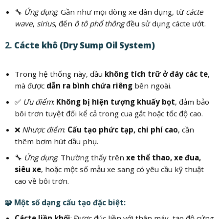
🔧
Ứng dụng
: Gần như mọi dòng xe dân dụng, từ
cácte
wave
,
sirius
, đến
ô tô phổ thông
đều sử dụng cácte ướt.
2.
Cácte khô (Dry Sump Oil System)
Trong hệ thống này, dầu
không tích trữ ở đáy các te
,
mà được
dẫn ra bình chứa riêng
bên ngoài.
✅
Ưu điểm
:
Không bị hiện tượng khuấy bọt
, đảm bảo
bôi trơn tuyệt đối kể cả trong cua gắt hoặc tốc độ cao.
❌
Nhược điểm
:
Cấu tạo phức tạp, chi phí cao
, cần
thêm bơm hút dầu phụ.
🔧
Ứng dụng
: Thường thấy trên
xe thể thao, xe đua,
siêu xe
, hoặc một số mẫu xe sang có yêu cầu kỹ thuật
cao về bôi trơn.
🧩 Một số dạng cấu tạo đặc biệt:
Cácte liền khối
: Được đúc liền với thân máy, tạo độ cứng