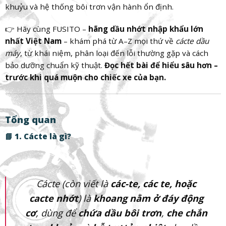
khuỷu và hệ thống bôi trơn vận hành ổn định.
👉 Hãy cùng FUSITO –
hãng dầu nhớt nhập khẩu lớn
nhất Việt Nam
– khám phá từ A–Z mọi thứ về
cácte dầu
máy
, từ khái niệm, phân loại đến lỗi thường gặp và cách
bảo dưỡng chuẩn kỹ thuật.
Đọc hết bài để hiểu sâu hơn –
trước khi quá muộn cho chiếc xe của bạn.
Tổng quan
📘 1. Cácte là gì?
Cácte (còn viết là
các-te, các te, hoặc
cacte nhớt
) là
khoang nằm ở đáy động
cơ
, dùng để
chứa dầu bôi trơn
,
che chắn