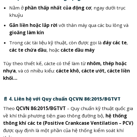
Nằm ở
phần thấp nhất của động cơ
, ngay dưới trục
khuỷu
Gắn liền hoặc lắp rời
với thân máy qua các bu lông và
gioăng làm kín
Trong các tài liệu kỹ thuật, còn được gọi là
đáy các te
,
các te chứa dầu
, hoặc
cácte dầu máy
Tùy theo thiết kế, cácte có thể làm từ
nhôm, thép hoặc
nhựa
, và có nhiều kiểu:
cácte khô, cácte ướt, cácte liền
khối…
📄 4.
Liên hệ với Quy chuẩn QCVN 86:2015/BGTVT
Theo
QCVN 86:2015/BGTVT
– Quy chuẩn kỹ thuật quốc gia
về khí thải phương tiện giao thông đường bộ,
hệ thống
thông khí các te (Positive Crankcase Ventilation – PCV)
được quy định là một phần của hệ thống kiểm soát khí