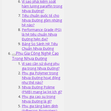
Vì sao phải kiểm soát
hàm lượng paraffin trong
Nhựa Đường?
Tiêu chuẩn quốc tế cho
Nhựa Đường gồm những
hệ nào?
Performance Grade (PG)
là hệ tiêu chuẩn Nhựa
Đường hiện đại?
Bảng So Sánh Hệ Tiêu
Chuẩn Nhựa Đường
Phụ Gia Công Nghệ Cao
Trong Nhựa Đường
Vì sao cần sử dụng phụ
gia trong Nhựa Đường?
Phụ gia Polymer trong
Nhựa Đường hoạt động
như thế nào?
Nhựa Đường Polime
(PMB) mang lại lợi ích gì?
Phụ gia cao su trong
Nhựa Đường là gì?
Phụ gia tăng bám dính
(Adhesion Promoters)