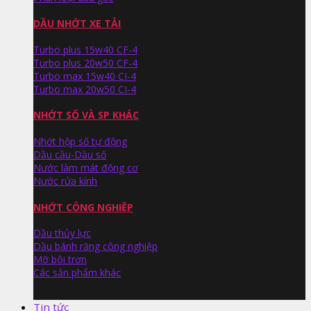
DẦU NHỚT XE TẢI
Turbo plus 15w40 CF-4
Turbo plus 20w50 CF-4
Turbo max 15w40 CI-4
Turbo max 20w50 CI-4
NHỚT SỐ VÀ SP KHÁC
Nhớt hộp số tự động
Dầu cầu-Dầu số
Nước làm mát động cơ
Nước rửa kính
NHỚT CÔNG NGHIỆP
Dầu thủy lực
Dầu bánh răng công nghiệp
Mỡ bôi trơn
Các sản phẩm khác
Tin tức