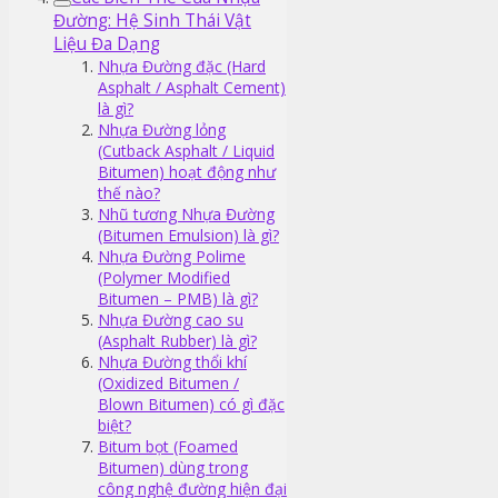
Đường: Hệ Sinh Thái Vật
Liệu Đa Dạng
Nhựa Đường đặc (Hard
Asphalt / Asphalt Cement)
là gì?
Nhựa Đường lỏng
(Cutback Asphalt / Liquid
Bitumen) hoạt động như
thế nào?
Nhũ tương Nhựa Đường
(Bitumen Emulsion) là gì?
Nhựa Đường Polime
(Polymer Modified
Bitumen – PMB) là gì?
Nhựa Đường cao su
(Asphalt Rubber) là gì?
Nhựa Đường thổi khí
(Oxidized Bitumen /
Blown Bitumen) có gì đặc
biệt?
Bitum bọt (Foamed
Bitumen) dùng trong
công nghệ đường hiện đại