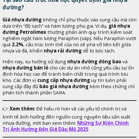
đường?
Giá nhựa đường
không chỉ phụ thuộc vào cung cầu mà còn
dựa trên “độ sạch” và hàm lượng phụ gia. Ví dụ,
giá nhựa
đường Petrolimex
thường phản ánh quy trình kiểm soát
nghiêm ngặt hàm lượng Paraphin (sáp). Nếu Paraphin vượt
quá
2.2%
, cấu trúc tinh thể của nó sẽ phá vỡ liên kết giữa
nhựa và đá, khiến
nhựa rải đường
dễ bị bóc tách.
Hiện nay, xu hướng sử dụng
nhựa đường đóng bao
và
nhựa đường bán lẻ
cho các dự án nhỏ cũng yêu cầu sự ổn
định hóa học cao để tránh biến chất trong quá trình lưu
kho. Các đơn vị
cung cấp nhựa đường
uy tín luôn phải
cung cấp đầy đủ
báo giá nhựa đường
kèm theo chứng chỉ
phân tích thành phần SARA.
👉
Xem thêm:
Để hiểu rõ hơn về các yếu tố chính trị và
kinh tế ảnh hưởng đến nguồn cung nguyên liệu sản xuất
nhựa đường, mời bạn xem thêm:
Những Sự Kiện Chính
Trị Ảnh Hưởng Đến Giá Dầu Mỏ 2025