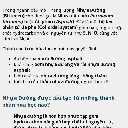
Trong ngành dầu mỏ – năng lượng,
Nhựa Đường
(Bitumen)
còn được gọi là
Nhựa dầu mỏ (
Petroleum
bitumen
)
hoặc
Át-phan (
Asphalt
)
. Đây là một
hệ keo
phân tử đa pha (Colloidal system)
gồm hàng nghìn hợp
chất hydrocarbon và dị nguyên tử như
S, N, O
, cùng vết
kim loại
Ni, V
.
Chính
cấu trúc hóa học vi mô
này quyết định:
độ bền của
nhựa đường asphalt
khả năng
bơm nhựa đường và rải nhựa đường
asphalt
hiệu quả của
nhựa đường lỏng chống thấm
tuổi thọ của
thảm nhựa đường
ngoài thực tế
Nhựa Đường được cấu tạo từ những thành
phần hóa học nào?
Nhựa đường là hỗn hợp phức tạp gồm
hydrocarbon nặng và hợp chất dị nguyên tử,
được phân tích bằng mô hình SARA gồm bốn