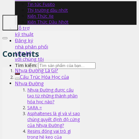
Tin tức Fusito
Thị trường dầu nhớt
Kiến Thức Xe
Kiến Thức Dầu Nhớt
Hỗ trợ
kỹ thuật
Đăng ký
nhà phân phối
Contents
Liên hệ
với chúng tôi
Tìm kiếm:
Nhựa Đường Là Gì?
Cấu Trúc Hóa Học của
Nhựa Đường
Nhựa Đường được cấu
tạo từ những thành phần
hóa học nào?
SARA =
Asphaltenes là gì và vì sao
chúng quyết định độ cứng
của Nhựa Đường?
Resins đóng vai trò gì
trong hệ keo của