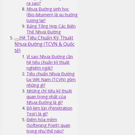
ra sao?
Nhựa Đường sinh học
(Bio-bitumen) là xu hướng
tương lai?
Bảng Tổng Hợp Các Biến
Thể Nhựa Đường
Hệ Tiêu Chuẩn Kỹ Thuật
Nhựa Đường (TCVN & Quốc
tế)
Vì sao Nhựa Đường cần
hệ tiêu chuẩn kỹ thuật
nghiêm ngặt?
Tiêu chuẩn Nhựa Đường
tại Việt Nam (TCVN) gồm
những gì?
Những chỉ tiêu kỹ thuật
quan trọng nhất của
Nhựa Đường là gì?
Độ kim lún (Penetration
Test) là gì?
Điểm hóa mềm
(Softening Point) quan
trọng như thế nào?