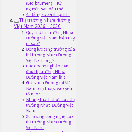
(Bio-bitumen) – Kỷ
nguyên sau dầu mỏ
4. Bảng so sánh lợi ích:
Thị trường Nhựa đường
Việt Nam 2026 – 2030
Quy mô thị trường Nhựa
Đường Việt Nam hiện nay
ra sao?
Động lực tăng trưởng của
thị trường Nhựa Đường
Việt Nam là gì?
Các doanh nghiệp dẫn
đầu thị trường Nhựa
Đường Việt Nam là ai?
Giá Nhựa Đường tại Việt
Nam phụ thuộc vào yếu
tố nào?
Những thách thức của thị
trường Nhựa Đường Việt
Nam
Xu hướng công nghệ của
thị trường Nhựa Đường
Việt Nam