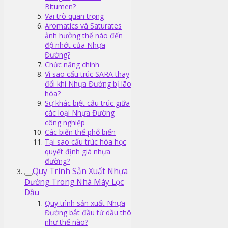
Bitumen?
Vai trò quan trọng
Aromatics và Saturates
ảnh hưởng thế nào đến
độ nhớt của Nhựa
Đường?
Chức năng chính
Vì sao cấu trúc SARA thay
đổi khi Nhựa Đường bị lão
hóa?
Sự khác biệt cấu trúc giữa
các loại Nhựa Đường
công nghiệp
Các biến thể phổ biến
Tại sao cấu trúc hóa học
quyết định giá nhựa
đường?
Quy Trình Sản Xuất Nhựa
Đường Trong Nhà Máy Lọc
Dầu
Quy trình sản xuất Nhựa
Đường bắt đầu từ dầu thô
như thế nào?