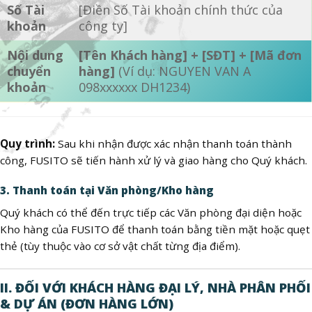
Số Tài
[Điền Số Tài khoản chính thức của
khoản
công ty]
Nội dung
[Tên Khách hàng] + [SĐT] + [Mã đơn
chuyển
hàng]
(Ví dụ: NGUYEN VAN A
khoản
098xxxxxx DH1234)
Quy trình:
Sau khi nhận được xác nhận thanh toán thành
công, FUSITO sẽ tiến hành xử lý và giao hàng cho Quý khách.
3. Thanh toán tại Văn phòng/Kho hàng
Quý khách có thể đến trực tiếp các Văn phòng đại diện hoặc
Kho hàng của FUSITO để thanh toán bằng tiền mặt hoặc quẹt
thẻ (tùy thuộc vào cơ sở vật chất từng địa điểm).
II. ĐỐI VỚI KHÁCH HÀNG ĐẠI LÝ, NHÀ PHÂN PHỐI
& DỰ ÁN (ĐƠN HÀNG LỚN)