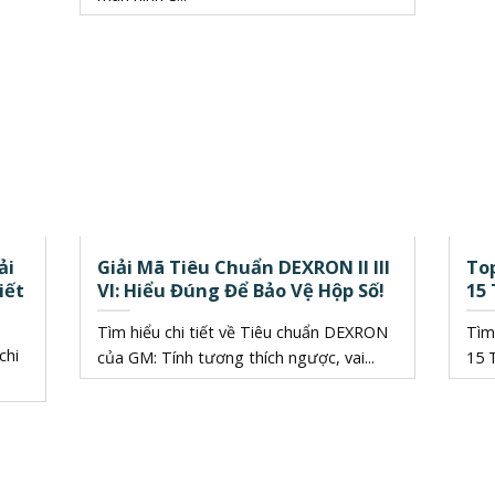
ải
Giải Mã Tiêu Chuẩn DEXRON II III
Top
iết
VI: Hiểu Đúng Để Bảo Vệ Hộp Số!
15
Tìm hiểu chi tiết về Tiêu chuẩn DEXRON
Tìm
chi
của GM: Tính tương thích ngược, vai...
15 T