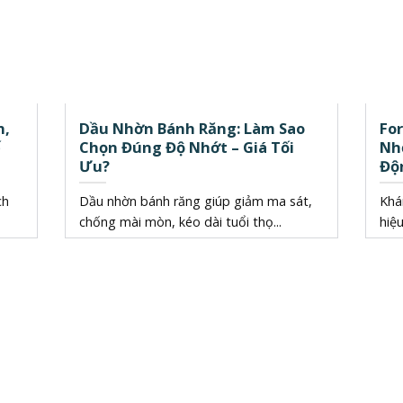
h,
Dầu Nhờn Bánh Răng: Làm Sao
For
ế
Chọn Đúng Độ Nhớt – Giá Tối
Nh
Ưu?
Độ
ch
Dầu nhờn bánh răng giúp giảm ma sát,
Khá
chống mài mòn, kéo dài tuổi thọ...
hiệu