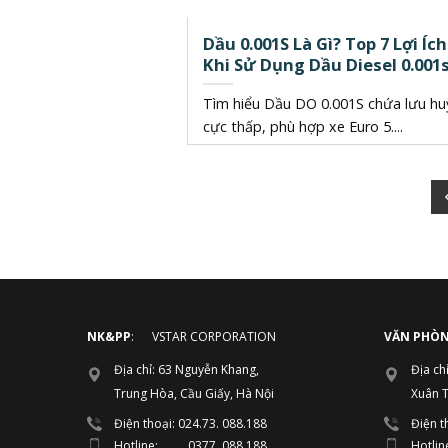
Dầu 0.001S Là Gì? Top 7 Lợi Ích
Khi Sử Dụng Dầu Diesel 0.001
Tìm hiểu Dầu DO 0.001S chứa lưu hu
cực thấp, phù hợp xe Euro 5....
NK&PP
: VSTAR CORPORATION
VĂN PHÒN
Địa chỉ: 63 Nguyễn Khang,
Địa ch
Trung Hòa, Cầu Giấy, Hà Nội
Xuân 
Điện thoại: 024.73. 088.188
Điện t
Hotline: 0377. 088.188
Hotli