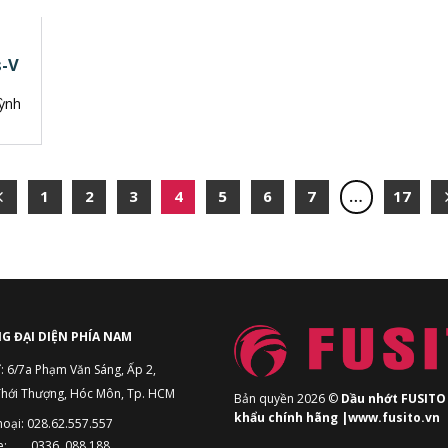
s-V
ỳnh
1
2
3
4
5
6
7
…
17
G ĐẠI DIỆN PHÍA NAM
ỉ: 6/7a Phạm Văn Sáng, Ấp 2,
Thới Thượng, Hóc Môn, Tp. HCM
Bản quyền 2026 ©
Dầu nhớt FUSITO
khẩu chính hãng |www.fusito.vn
hoại: 028.62.557.557
ne: 0336. 088.188