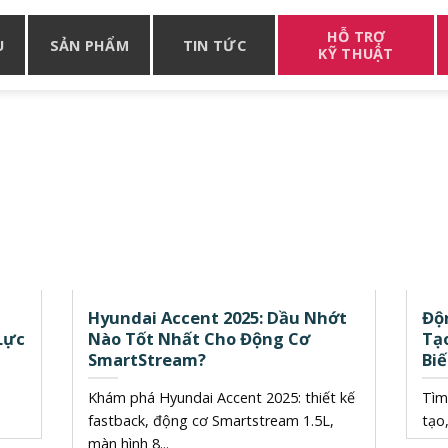
HỖ TRỢ
U
SẢN PHẨM
TIN TỨC
KỸ THUẬT
Hyundai Accent 2025: Dầu Nhớt
Độ
Lực
Nào Tốt Nhất Cho Động Cơ
Tạo
SmartStream?
Bi
Khám phá Hyundai Accent 2025: thiết kế
Tìm
fastback, động cơ Smartstream 1.5L,
tạo,
màn hình 8...