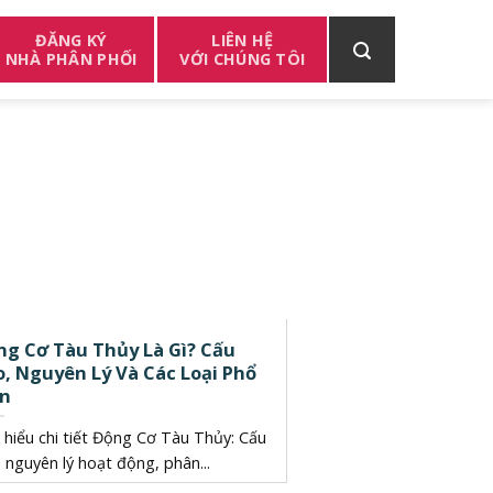
ĐĂNG KÝ
LIÊN HỆ
NHÀ PHÂN PHỐI
VỚI CHÚNG TÔI
ng Cơ Tàu Thủy Là Gì? Cấu
, Nguyên Lý Và Các Loại Phổ
ến
 hiểu chi tiết Động Cơ Tàu Thủy: Cấu
 nguyên lý hoạt động, phân...